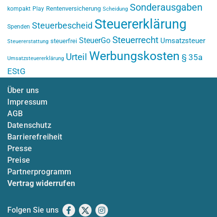
Sonderausgaben
Rentenversicherung
kompakt
Play
Scheidung
Steuererklärung
Steuerbescheid
Spenden
Steuerrecht
SteuerGo
Umsatzsteuer
steuerfrei
Steuererstattung
Werbungskosten
Urteil
§ 35a
Umsatzsteuererklärung
EStG
Über uns
Impressum
AGB
Datenschutz
Barrierefreiheit
Presse
Preise
Partnerprogramm
Vertrag widerrufen
Folgen Sie uns
Facebook
X
Instagram