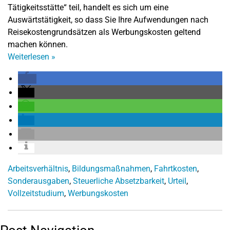
Tätigkeitsstätte“ teil, handelt es sich um eine
Auswärtstätigkeit, so dass Sie Ihre Aufwendungen nach
Reisekostengrundsätzen als Werbungskosten geltend
machen können.
Weiterlesen
»
Arbeitsverhältnis
,
Bildungsmaßnahmen
,
Fahrtkosten
,
Sonderausgaben
,
Steuerliche Absetzbarkeit
,
Urteil
,
Vollzeitstudium
,
Werbungskosten