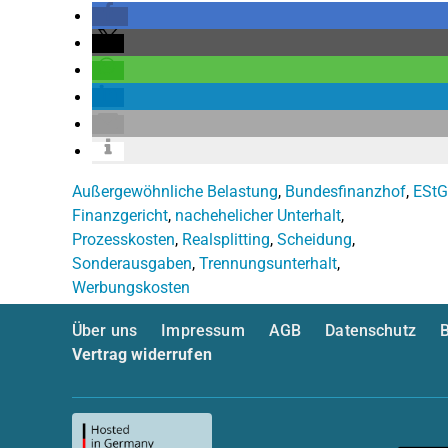
Außergewöhnliche Belastung
,
Bundesfinanzhof
,
EStG
Finanzgericht
,
nachehelicher Unterhalt
,
Prozesskosten
,
Realsplitting
,
Scheidung
,
Sonderausgaben
,
Trennungsunterhalt
,
Werbungskosten
Über uns
Impressum
AGB
Datenschutz
B
Vertrag widerrufen