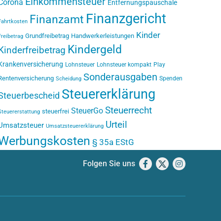
Einkommensteuer
Corona
Entfernungspauschale
Finanzgericht
Finanzamt
Fahrtkosten
Kinder
Grundfreibetrag
Handwerkerleistungen
Freibetrag
Kindergeld
Kinderfreibetrag
Krankenversicherung
Lohnsteuer
Lohnsteuer kompakt
Play
Sonderausgaben
Rentenversicherung
Spenden
Scheidung
Steuererklärung
Steuerbescheid
Steuerrecht
SteuerGo
steuerfrei
Steuererstattung
Urteil
Umsatzsteuer
Umsatzsteuererklärung
Werbungskosten
§ 35a EStG
Folgen Sie uns
Facebook
X
Instagram