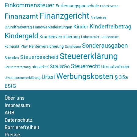
Einkommensteuer
Entfernungspauschale
Fahrtkosten
Finanzgericht
Finanzamt
Freibetrag
Kinderfreibetrag
Kinder
Grundfreibetrag
Handwerkerleistungen
Kindergeld
Krankenversicherung
Lohnsteuer
Lohnsteuer
Sonderausgaben
Rentenversicherung
kompakt
Play
Scheidung
Steuererklärung
Steuerbescheid
Spenden
Steuerrecht
SteuerGo
Umsatzsteuer
steuerfrei
Steuererstattung
Werbungskosten
Urteil
§ 35a
Umsatzsteuererklärung
EStG
Über uns
Impressum
AGB
Datenschutz
Barrierefreiheit
Presse