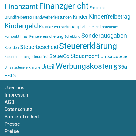
Finanzgericht
Finanzamt
Freibetrag
Kinderfreibetrag
Kinder
Grundfreibetrag
Handwerkerleistungen
Kindergeld
Krankenversicherung
Lohnsteuer
Lohnsteuer
Sonderausgaben
Rentenversicherung
kompakt
Play
Scheidung
Steuererklärung
Steuerbescheid
Spenden
Steuerrecht
SteuerGo
Umsatzsteuer
steuerfrei
Steuererstattung
Werbungskosten
Urteil
§ 35a
Umsatzsteuererklärung
EStG
Über uns
Impressum
AGB
Datenschutz
Barrierefreiheit
Presse
Preise