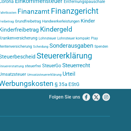
Einkommensteuer
Corona
Entfernungspauschale
Finanzgericht
Finanzamt
Fahrtkosten
Kinder
Grundfreibetrag
Handwerkerleistungen
Freibetrag
Kindergeld
Kinderfreibetrag
Krankenversicherung
Lohnsteuer
Lohnsteuer kompakt
Play
Sonderausgaben
Rentenversicherung
Spenden
Scheidung
Steuererklärung
Steuerbescheid
Steuerrecht
SteuerGo
steuerfrei
Steuererstattung
Urteil
Umsatzsteuer
Umsatzsteuererklärung
Werbungskosten
§ 35a EStG
Folgen Sie uns
Facebook
X
Instagram