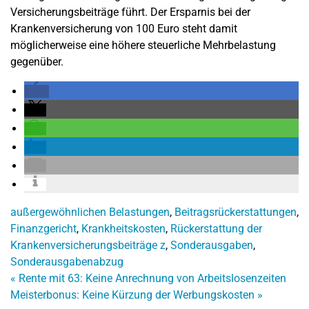
Versicherungsbeiträge führt. Der Ersparnis bei der
Krankenversicherung von 100 Euro steht damit
möglicherweise eine höhere steuerliche Mehrbelastung
gegenüber.
außergewöhnlichen Belastungen
,
Beitragsrückerstattungen
,
Finanzgericht
,
Krankheitskosten
,
Rückerstattung der
Krankenversicherungsbeiträge z
,
Sonderausgaben
,
Sonderausgabenabzug
«
Rente mit 63: Keine Anrechnung von Arbeitslosenzeiten
Meisterbonus: Keine Kürzung der Werbungskosten
»