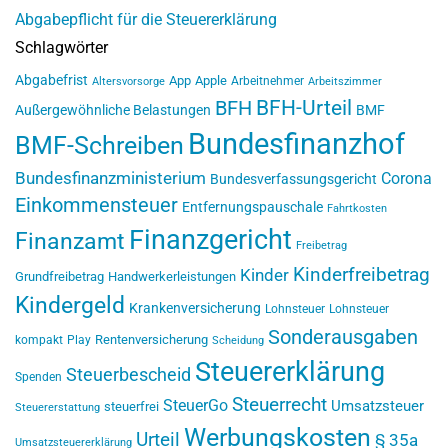
Abgabepflicht für die Steuererklärung
Schlagwörter
Abgabefrist
App
Apple
Arbeitnehmer
Altersvorsorge
Arbeitszimmer
BFH-Urteil
BFH
Außergewöhnliche Belastungen
BMF
Bundesfinanzhof
BMF-Schreiben
Bundesfinanzministerium
Corona
Bundesverfassungsgericht
Einkommensteuer
Entfernungspauschale
Fahrtkosten
Finanzgericht
Finanzamt
Freibetrag
Kinderfreibetrag
Kinder
Grundfreibetrag
Handwerkerleistungen
Kindergeld
Krankenversicherung
Lohnsteuer
Lohnsteuer
Sonderausgaben
Rentenversicherung
kompakt
Play
Scheidung
Steuererklärung
Steuerbescheid
Spenden
Steuerrecht
SteuerGo
Umsatzsteuer
steuerfrei
Steuererstattung
Werbungskosten
Urteil
§ 35a
Umsatzsteuererklärung