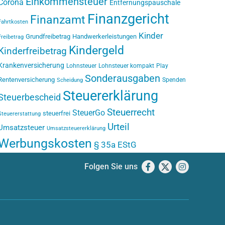
Einkommensteuer
Corona
Entfernungspauschale
Finanzgericht
Finanzamt
Fahrtkosten
Kinder
Grundfreibetrag
Handwerkerleistungen
Freibetrag
Kindergeld
Kinderfreibetrag
Krankenversicherung
Lohnsteuer
Lohnsteuer kompakt
Play
Sonderausgaben
Rentenversicherung
Spenden
Scheidung
Steuererklärung
Steuerbescheid
Steuerrecht
SteuerGo
steuerfrei
Steuererstattung
Urteil
Umsatzsteuer
Umsatzsteuererklärung
Werbungskosten
§ 35a EStG
Folgen Sie uns
Facebook
X
Instagram