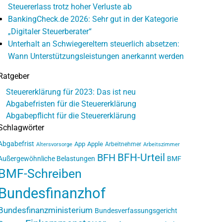
Steuererlass trotz hoher Verluste ab
BankingCheck.de 2026: Sehr gut in der Kategorie
„Digitaler Steuerberater“
Unterhalt an Schwiegereltern steuerlich absetzen:
Wann Unterstützungsleistungen anerkannt werden
Ratgeber
Steuererklärung für 2023: Das ist neu
Abgabefristen für die Steuererklärung
Abgabepflicht für die Steuererklärung
Schlagwörter
Abgabefrist
App
Apple
Arbeitnehmer
Altersvorsorge
Arbeitszimmer
BFH-Urteil
BFH
Außergewöhnliche Belastungen
BMF
BMF-Schreiben
Bundesfinanzhof
Bundesfinanzministerium
Bundesverfassungsgericht