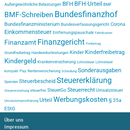
BFH-Urteil
BFH
Außergewöhnliche Belastungen
BMF
Bundesfinanzhof
BMF-Schreiben
Bundesfinanzministerium
Corona
Bundesverfassungsgericht
Einkommensteuer
Entfernungspauschale
Fahrtkosten
Finanzgericht
Finanzamt
Freibetrag
Kinderfreibetrag
Kinder
Grundfreibetrag
Handwerkerleistungen
Kindergeld
Krankenversicherung
Lohnsteuer
Lohnsteuer
Sonderausgaben
Rentenversicherung
kompakt
Play
Scheidung
Steuererklärung
Steuerbescheid
Spenden
Steuerrecht
SteuerGo
Umsatzsteuer
steuerfrei
Steuererstattung
Werbungskosten
Urteil
§ 35a
Umsatzsteuererklärung
EStG
Über uns
Impressum