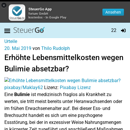
×
SteuerGo App
Ansehen
forium GmbH
kostenlos - In Google Play
22
Urteile
20. Mai 2019
von
Thilo Rudolph
Erhöhte Lebensmittelkosten wegen
Bulimie absetzbar?
pixabay/Maklay62
Lizenz:
Pixabay Lizenz
Eine
Bulimie
ist medizinisch fraglos als Krankheit zu
werten, sie tritt meist bereits unter Heranwachsenden oder
im frühen Erwachsenenalter auf. Bei dieser Ess- und
Brechsucht handelt es sich um eine psychogene
Essstörung, bei der in exzessiver Weise Nahrungsmengen
in kürzester Zeit zugeführt und anschließend Maßnahmen