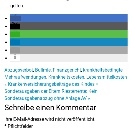
gelten.
Abzugsverbot
,
Bulimie
,
Finanzgericht
,
krankheitsbedingte
Mehraufwendungen
,
Krankheitskosten
,
Lebensmittelkosten
«
Krankenversicherungsbeiträge des Kindes =
Sonderausgaben der Eltern
Riesterrente: Kein
Sonderausgabenabzug ohne Anlage AV
»
Schreibe einen Kommentar
Ihre E-Mail-Adresse wird nicht veröffentlicht.
*
Pflichtfelder