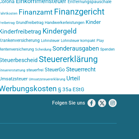
Einkommensteuer
Corona
Entfernungspauschale
Finanzgericht
Finanzamt
Fahrtkosten
Kinder
Grundfreibetrag
Handwerkerleistungen
Freibetrag
Kindergeld
Kinderfreibetrag
Krankenversicherung
Lohnsteuer
Lohnsteuer kompakt
Play
Sonderausgaben
Rentenversicherung
Spenden
Scheidung
Steuererklärung
Steuerbescheid
Steuerrecht
SteuerGo
steuerfrei
Steuererstattung
Urteil
Umsatzsteuer
Umsatzsteuererklärung
Werbungskosten
§ 35a EStG
Folgen Sie uns
Facebook
X
Instagram