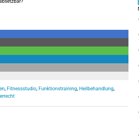
 absetzbar?
en
,
Fitnessstudio
,
Funktionstraining
,
Heilbehandlung
,
errecht