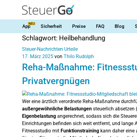
NEU
App
Sicherheit
Preise
FAQ
Blog
Schlagwort:
Heilbehandlung
Steuer-Nachrichten
Urteile
17. März 2025
von
Thilo Rudolph
Reha-Maßnahme: Fitnessstud
Privatvergnügen
Wer eine ärztlich verordnete Reha-Maßnahme durchfü
außergewöhnliche Belastungen
steuerlich absetzen 
Eigenbelastung
angerechnet, sodass sich die Steuerer
Einrichtungen befinden sich weit entfernt, und lange
Fitnessstudio mit
Funktionstraining
kann daher eine a