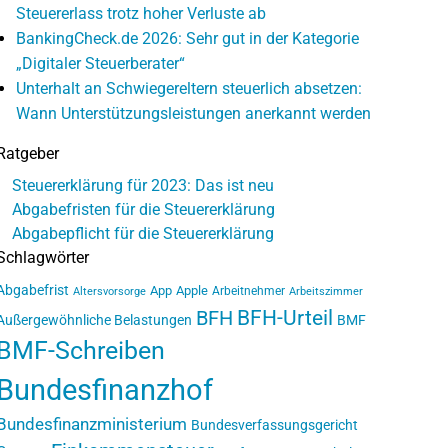
Steuererlass trotz hoher Verluste ab
BankingCheck.de 2026: Sehr gut in der Kategorie
„Digitaler Steuerberater“
Unterhalt an Schwiegereltern steuerlich absetzen:
Wann Unterstützungsleistungen anerkannt werden
Ratgeber
Steuererklärung für 2023: Das ist neu
Abgabefristen für die Steuererklärung
Abgabepflicht für die Steuererklärung
Schlagwörter
Abgabefrist
App
Apple
Arbeitnehmer
Altersvorsorge
Arbeitszimmer
BFH-Urteil
BFH
Außergewöhnliche Belastungen
BMF
BMF-Schreiben
Bundesfinanzhof
Bundesfinanzministerium
Bundesverfassungsgericht