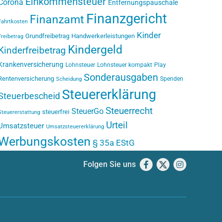
Einkommensteuer
Corona
Entfernungspauschale
Finanzgericht
Finanzamt
Fahrtkosten
Kinder
Grundfreibetrag
Handwerkerleistungen
Freibetrag
Kindergeld
Kinderfreibetrag
Krankenversicherung
Lohnsteuer
Lohnsteuer kompakt
Play
Sonderausgaben
Rentenversicherung
Spenden
Scheidung
Steuererklärung
Steuerbescheid
Steuerrecht
SteuerGo
steuerfrei
Steuererstattung
Urteil
Umsatzsteuer
Umsatzsteuererklärung
Werbungskosten
§ 35a EStG
Folgen Sie uns
Facebook
X
Instagram