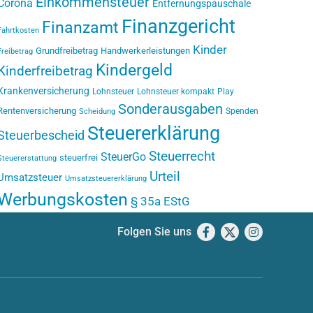
Einkommensteuer
Corona
Entfernungspauschale
Finanzgericht
Finanzamt
Fahrtkosten
Kinder
Grundfreibetrag
Handwerkerleistungen
Freibetrag
Kindergeld
Kinderfreibetrag
Krankenversicherung
Lohnsteuer
Lohnsteuer kompakt
Play
Sonderausgaben
Rentenversicherung
Spenden
Scheidung
Steuererklärung
Steuerbescheid
Steuerrecht
SteuerGo
steuerfrei
Steuererstattung
Urteil
Umsatzsteuer
Umsatzsteuererklärung
Werbungskosten
§ 35a EStG
Folgen Sie uns
Facebook
X
Instagram