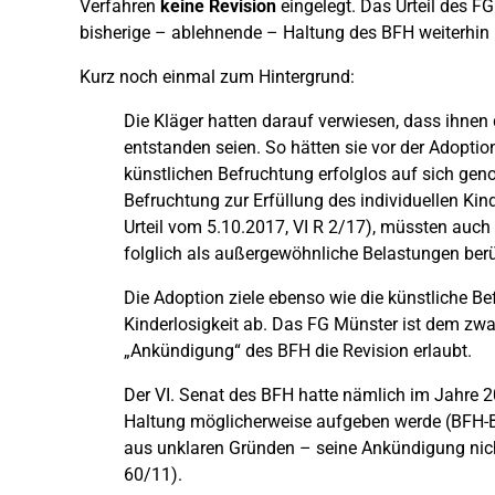
Verfahren
keine Revision
eingelegt. Das Urteil des FG
bisherige – ablehnende – Haltung des BFH weiterhin
Kurz noch einmal zum Hintergrund:
Die Kläger hatten darauf verwiesen, dass ihne
entstanden seien. So hätten sie vor der Adopti
künstlichen Befruchtung erfolglos auf sich ge
Befruchtung zur Erfüllung des individuellen Ki
Urteil vom 5.10.2017, VI R 2/17), müssten auch
folglich als außergewöhnliche Belastungen berü
Die Adoption ziele ebenso wie die künstliche B
Kinderlosigkeit ab. Das FG Münster ist dem zwar
„Ankündigung“ des BFH die Revision erlaubt.
Der VI. Senat des BFH hatte nämlich im Jahre 
Haltung möglicherweise aufgeben werde (BFH-Be
aus unklaren Gründen – seine Ankündigung nicht
60/11).