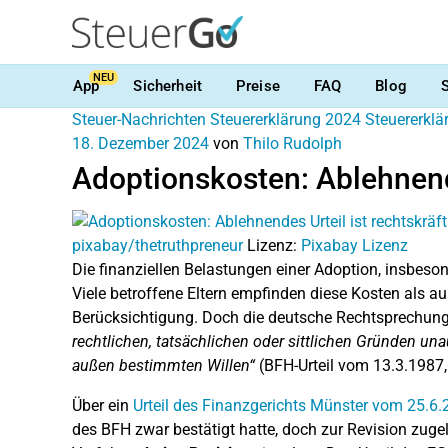
NEU
App
Sicherheit
Preise
FAQ
Blog
Steuer-Nachrichten
Steuererklärung 2024
Steuererkl
18. Dezember 2024
von
Thilo Rudolph
Adoptionskosten: Ablehnende
pixabay/thetruthpreneur
Lizenz:
Pixabay Lizenz
Die finanziellen Belastungen einer Adoption, insbeso
Viele betroffene Eltern empfinden diese Kosten als a
Berücksichtigung. Doch die deutsche Rechtsprechung
rechtlichen, tatsächlichen oder sittlichen Gründen un
außen bestimmten Willen“
(BFH-Urteil vom 13.3.1987, 
Über ein
Urteil des Finanzgerichts Münster vom 25.6
des BFH zwar bestätigt hatte, doch zur Revision zug