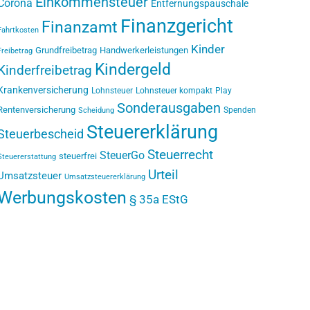
Einkommensteuer
Corona
Entfernungspauschale
Finanzgericht
Finanzamt
Fahrtkosten
Kinder
Grundfreibetrag
Handwerkerleistungen
Freibetrag
Kindergeld
Kinderfreibetrag
Krankenversicherung
Lohnsteuer
Lohnsteuer kompakt
Play
Sonderausgaben
Rentenversicherung
Spenden
Scheidung
Steuererklärung
Steuerbescheid
Steuerrecht
SteuerGo
steuerfrei
Steuererstattung
Urteil
Umsatzsteuer
Umsatzsteuererklärung
Werbungskosten
§ 35a EStG