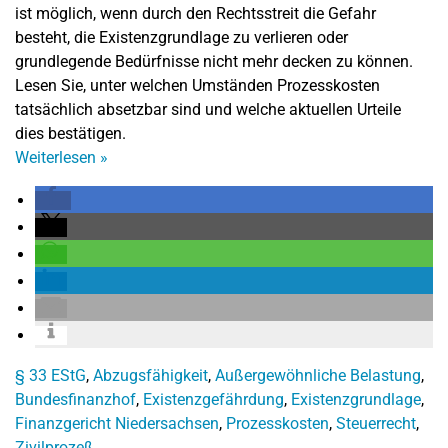
ist möglich, wenn durch den Rechtsstreit die Gefahr
besteht, die Existenzgrundlage zu verlieren oder
grundlegende Bedürfnisse nicht mehr decken zu können.
Lesen Sie, unter welchen Umständen Prozesskosten
tatsächlich absetzbar sind und welche aktuellen Urteile
dies bestätigen.
Weiterlesen
»
§ 33 EStG
,
Abzugsfähigkeit
,
Außergewöhnliche Belastung
,
Bundesfinanzhof
,
Existenzgefährdung
,
Existenzgrundlage
,
Finanzgericht Niedersachsen
,
Prozesskosten
,
Steuerrecht
,
Zivilprozeß