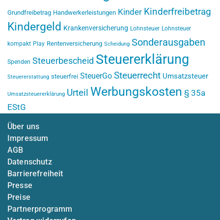
Kinderfreibetrag
Kinder
Grundfreibetrag
Handwerkerleistungen
Kindergeld
Krankenversicherung
Lohnsteuer
Lohnsteuer
Sonderausgaben
Rentenversicherung
kompakt
Play
Scheidung
Steuererklärung
Steuerbescheid
Spenden
Steuerrecht
SteuerGo
Umsatzsteuer
steuerfrei
Steuererstattung
Werbungskosten
Urteil
§ 35a
Umsatzsteuererklärung
EStG
Über uns
Impressum
AGB
Datenschutz
Barrierefreiheit
Presse
Preise
Partnerprogramm