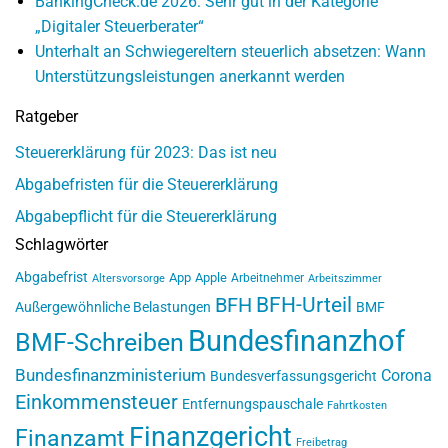
BankingCheck.de 2026: Sehr gut in der Kategorie
„Digitaler Steuerberater“
Unterhalt an Schwiegereltern steuerlich absetzen: Wann
Unterstützungsleistungen anerkannt werden
Ratgeber
Steuererklärung für 2023: Das ist neu
Abgabefristen für die Steuererklärung
Abgabepflicht für die Steuererklärung
Schlagwörter
Abgabefrist
App
Apple
Arbeitnehmer
Altersvorsorge
Arbeitszimmer
BFH-Urteil
BFH
Außergewöhnliche Belastungen
BMF
Bundesfinanzhof
BMF-Schreiben
Bundesfinanzministerium
Corona
Bundesverfassungsgericht
Einkommensteuer
Entfernungspauschale
Fahrtkosten
Finanzgericht
Finanzamt
Freibetrag