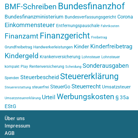
Bundesfinanzhof
BMF-Schreiben
Bundesfinanzministerium
Corona
Bundesverfassungsgericht
Einkommensteuer
Entfernungspauschale
Fahrtkosten
Finanzgericht
Finanzamt
Freibetrag
Kinderfreibetrag
Kinder
Grundfreibetrag
Handwerkerleistungen
Kindergeld
Krankenversicherung
Lohnsteuer
Lohnsteuer
Sonderausgaben
Rentenversicherung
kompakt
Play
Scheidung
Steuererklärung
Steuerbescheid
Spenden
Steuerrecht
SteuerGo
Umsatzsteuer
steuerfrei
Steuererstattung
Werbungskosten
Urteil
§ 35a
Umsatzsteuererklärung
EStG
Über uns
Impressum
AGB