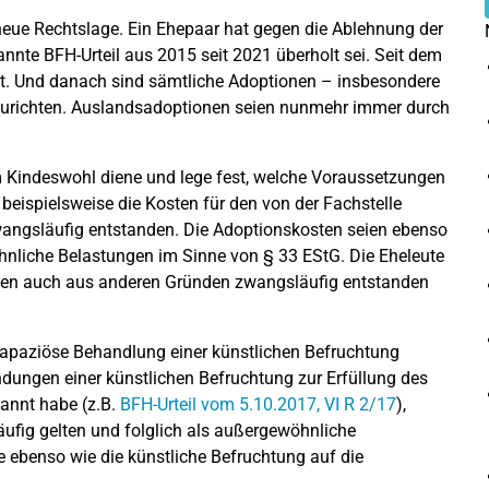
e neue Rechtslage. Ein Ehepaar hat gegen die Ablehnung der
nte BFH-Urteil aus 2015 seit 2021 überholt sei. Seit dem
aft. Und danach sind sämtliche Adoptionen – insbesondere
urichten. Auslandsadoptionen seien nunmehr immer durch
m Kindeswohl diene und lege fest, welche Voraussetzungen
beispielsweise die Kosten für den von der Fachstelle
wangsläufig entstanden. Die Adoptionskosten seien ebenso
hnliche Belastungen im Sinne von § 33 EStG. Die Eheleute
gen auch aus anderen Gründen zwangsläufig entstanden
trapaziöse Behandlung einer künstlichen Befruchtung
dungen einer künstlichen Befruchtung zur Erfüllung des
annt habe (z.B.
BFH-Urteil vom 5.10.2017, VI R 2/17
),
ufig gelten und folglich als außergewöhnliche
e ebenso wie die künstliche Befruchtung auf die