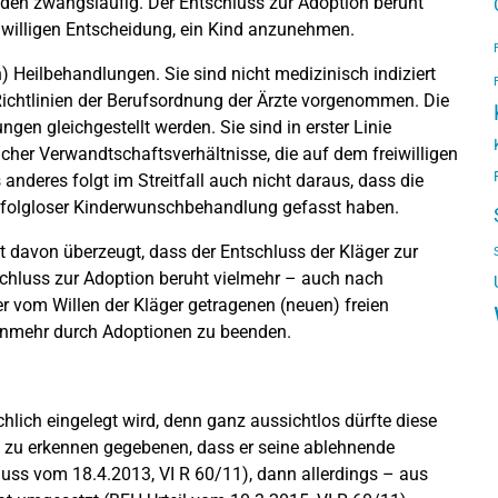
nden zwangsläufig. Der Entschluss zur Adoption beruht
eiwilligen Entscheidung, ein Kind anzunehmen.
 Heilbehandlungen. Sie sind nicht medizinisch indiziert
ichtlinien der Berufsordnung der Ärzte vorgenommen. Die
en gleichgestellt werden. Sie sind in erster Linie
her Verwandtschaftsverhältnisse, die auf dem freiwilligen
nderes folgt im Streitfall auch nicht daraus, dass die
erfolgloser Kinderwunschbehandlung gefasst haben.
cht davon überzeugt, dass der Entschluss der Kläger zur
chluss zur Adoption beruht vielmehr – auch nach
 vom Willen der Kläger getragenen (neuen) freien
nunmehr durch Adoptionen zu beenden.
chlich eingelegt wird, denn ganz aussichtlos dürfte diese
13 zu erkennen gegebenen, dass er seine ablehnende
ss vom 18.4.2013, VI R 60/11), dann allerdings – aus