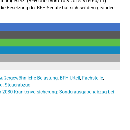
at umgesetzt (BFH-Urteil vom 10.3.2015, VI R 60/11).
die Besetzung der BFH-Senate hat sich seitdem geändert.
Außergewöhnliche Belastung
,
BFH-Urteil
,
Fachstelle
,
ng
,
Steuerabzug
b 2030
Krankenversicherung: Sonderausgabenabzug bei