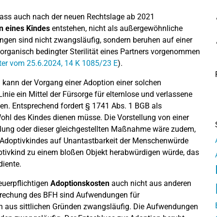
dass auch nach der neuen Rechtslage ab 2021
n eines Kindes
entstehen, nicht als außergewöhnliche
ngen sind nicht zwangsläufig, sondern beruhen auf einer
e organisch bedingter Sterilität eines Partners vorgenommen
er vom 25.6.2024, 14 K 1085/23 E
).
h kann der Vorgang einer Adoption einer solchen
 Linie ein Mittel der Fürsorge für elternlose und verlassene
en. Entsprechend fordert § 1741 Abs. 1 BGB als
l des Kindes dienen müsse. Die Vorstellung von einer
ndlung oder dieser gleichgestellten Maßnahme wäre zudem,
s Adoptivkindes auf Unantastbarkeit der Menschenwürde
optivkind zu einem bloßen Objekt herabwürdigen würde, das
diente.
uerpflichtigen
Adoptionskosten
auch nicht aus anderen
prechung des BFH sind Aufwendungen für
h aus sittlichen Gründen zwangsläufig. Die Aufwendungen