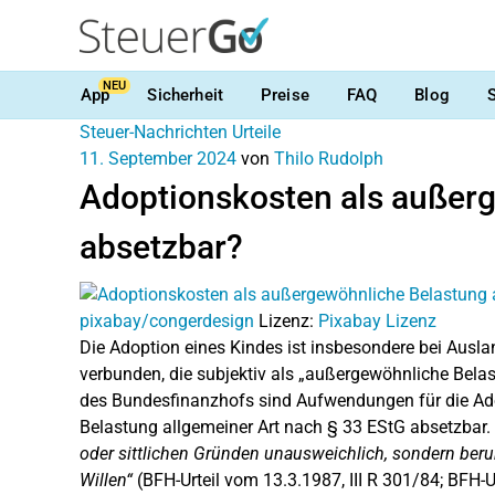
NEU
App
Sicherheit
Preise
FAQ
Blog
Steuer-Nachrichten
Urteile
11. September 2024
von
Thilo Rudolph
Adoptionskosten als außer
absetzbar?
pixabay/congerdesign
Lizenz:
Pixabay Lizenz
Die Adoption eines Kindes ist insbesondere bei Aus
verbunden, die subjektiv als „außergewöhnliche Be
des Bundesfinanzhofs sind Aufwendungen für die Ado
Belastung allgemeiner Art nach § 33 EStG absetzbar.
oder sittlichen Gründen unausweichlich, sondern beru
Willen“
(BFH-Urteil vom 13.3.1987, III R 301/84; BFH-U