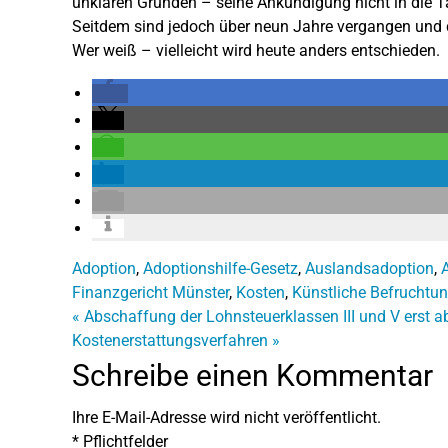
unklaren Gründen – seine Ankündigung nicht in die T
Seitdem sind jedoch über neun Jahre vergangen und 
Wer weiß – vielleicht wird heute anders entschieden.
Adoption
,
Adoptionshilfe-Gesetz
,
Auslandsadoption
,
Finanzgericht Münster
,
Kosten
,
Künstliche Befruchtu
«
Abschaffung der Lohnsteuerklassen III und V erst a
Kostenerstattungsverfahren
»
Schreibe einen Kommentar
Ihre E-Mail-Adresse wird nicht veröffentlicht.
*
Pflichtfelder