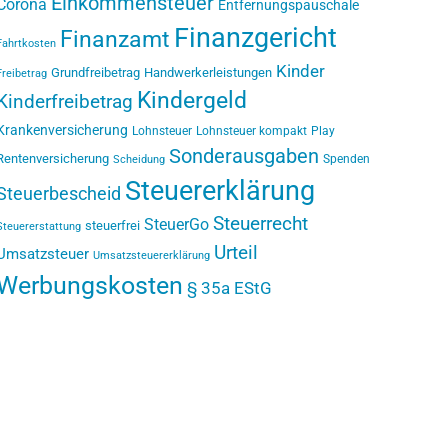
Einkommensteuer
Corona
Entfernungspauschale
Finanzgericht
Finanzamt
Fahrtkosten
Kinder
Grundfreibetrag
Handwerkerleistungen
Freibetrag
Kindergeld
Kinderfreibetrag
Krankenversicherung
Lohnsteuer
Lohnsteuer kompakt
Play
Sonderausgaben
Rentenversicherung
Spenden
Scheidung
Steuererklärung
Steuerbescheid
Steuerrecht
SteuerGo
steuerfrei
Steuererstattung
Urteil
Umsatzsteuer
Umsatzsteuererklärung
Werbungskosten
§ 35a EStG