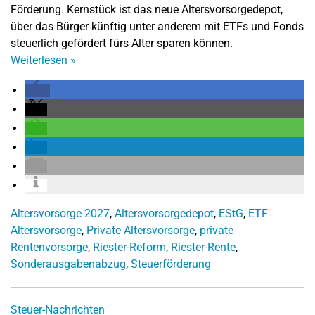
Förderung. Kernstück ist das neue Altersvorsorgedepot,
über das Bürger künftig unter anderem mit ETFs und Fonds
steuerlich gefördert fürs Alter sparen können.
Weiterlesen
»
Altersvorsorge 2027
,
Altersvorsorgedepot
,
EStG
,
ETF
Altersvorsorge
,
Private Altersvorsorge
,
private
Rentenvorsorge
,
Riester-Reform
,
Riester-Rente
,
Sonderausgabenabzug
,
Steuerförderung
Steuer-Nachrichten