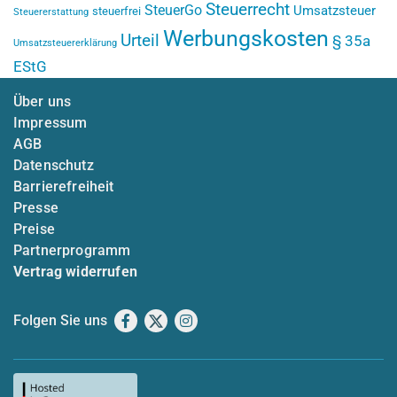
Steuerrecht
SteuerGo
Umsatzsteuer
steuerfrei
Steuererstattung
Werbungskosten
Urteil
§ 35a
Umsatzsteuererklärung
EStG
Über uns
Impressum
AGB
Datenschutz
Barrierefreiheit
Presse
Preise
Partnerprogramm
Vertrag widerrufen
Folgen Sie uns
Facebook
X
Instagram