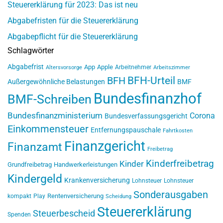
Steuererklärung für 2023: Das ist neu
Abgabefristen für die Steuererklärung
Abgabepflicht für die Steuererklärung
Schlagwörter
Abgabefrist
App
Apple
Arbeitnehmer
Altersvorsorge
Arbeitszimmer
BFH-Urteil
BFH
Außergewöhnliche Belastungen
BMF
Bundesfinanzhof
BMF-Schreiben
Bundesfinanzministerium
Corona
Bundesverfassungsgericht
Einkommensteuer
Entfernungspauschale
Fahrtkosten
Finanzgericht
Finanzamt
Freibetrag
Kinderfreibetrag
Kinder
Grundfreibetrag
Handwerkerleistungen
Kindergeld
Krankenversicherung
Lohnsteuer
Lohnsteuer
Sonderausgaben
Rentenversicherung
kompakt
Play
Scheidung
Steuererklärung
Steuerbescheid
Spenden