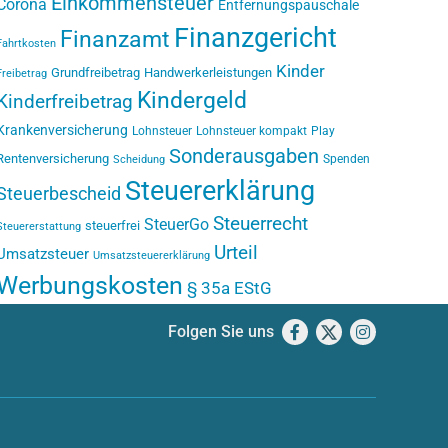
Einkommensteuer
Corona
Entfernungspauschale
Finanzgericht
Finanzamt
Fahrtkosten
Kinder
Grundfreibetrag
Handwerkerleistungen
Freibetrag
Kindergeld
Kinderfreibetrag
Krankenversicherung
Lohnsteuer
Lohnsteuer kompakt
Play
Sonderausgaben
Rentenversicherung
Spenden
Scheidung
Steuererklärung
Steuerbescheid
Steuerrecht
SteuerGo
steuerfrei
Steuererstattung
Urteil
Umsatzsteuer
Umsatzsteuererklärung
Werbungskosten
§ 35a EStG
Folgen Sie uns
Facebook
X
Instagram