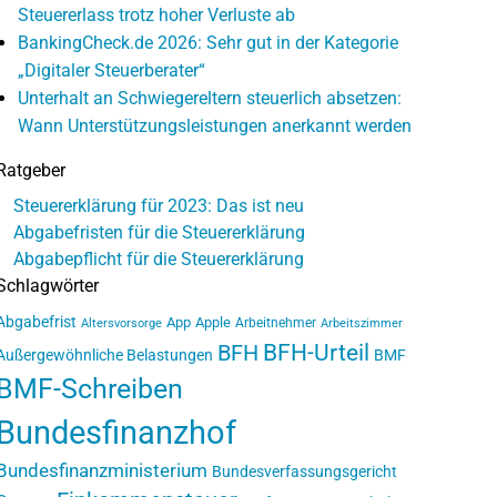
Steuererlass trotz hoher Verluste ab
BankingCheck.de 2026: Sehr gut in der Kategorie
„Digitaler Steuerberater“
Unterhalt an Schwiegereltern steuerlich absetzen:
Wann Unterstützungsleistungen anerkannt werden
Ratgeber
Steuererklärung für 2023: Das ist neu
Abgabefristen für die Steuererklärung
Abgabepflicht für die Steuererklärung
Schlagwörter
Abgabefrist
App
Apple
Arbeitnehmer
Altersvorsorge
Arbeitszimmer
BFH-Urteil
BFH
Außergewöhnliche Belastungen
BMF
BMF-Schreiben
Bundesfinanzhof
Bundesfinanzministerium
Bundesverfassungsgericht