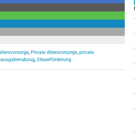
ltersvorsorge
,
Private Altersvorsorge
,
private
rausgabenabzug
,
Steuerförderung