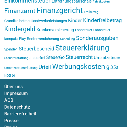
Einkommensteuer
Entfernungspauschale
Fahrtkosten
Finanzgericht
Finanzamt
Freibetrag
Kinderfreibetrag
Kinder
Grundfreibetrag
Handwerkerleistungen
Kindergeld
Krankenversicherung
Lohnsteuer
Lohnsteuer
Sonderausgaben
Rentenversicherung
kompakt
Play
Scheidung
Steuererklärung
Steuerbescheid
Spenden
Steuerrecht
SteuerGo
Umsatzsteuer
steuerfrei
Steuererstattung
Werbungskosten
Urteil
§ 35a
Umsatzsteuererklärung
EStG
Über uns
Impressum
AGB
Datenschutz
Barrierefreiheit
Presse