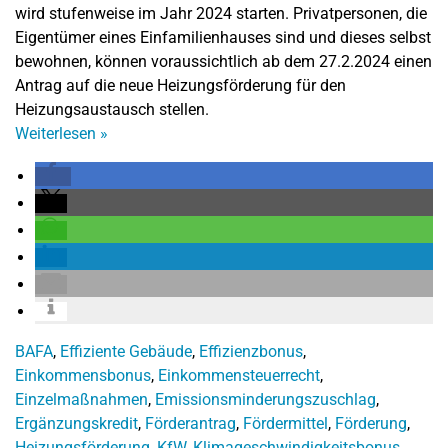
wird stufenweise im Jahr 2024 starten. Privatpersonen, die
Eigentümer eines Einfamilienhauses sind und dieses selbst
bewohnen, können voraussichtlich ab dem 27.2.2024 einen
Antrag auf die neue Heizungsförderung für den
Heizungsaustausch stellen.
Weiterlesen
»
BAFA
,
Effiziente Gebäude
,
Effizienzbonus
,
Einkommensbonus
,
Einkommensteuerrecht
,
Einzelmaßnahmen
,
Emissionsminderungszuschlag
,
Ergänzungskredit
,
Förderantrag
,
Fördermittel
,
Förderung
,
Heizungsförderung
,
KfW
,
Klimageschwindigkeitsbonus
,