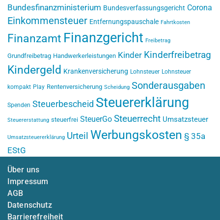
Bundesfinanzministerium
Corona
Bundesverfassungsgericht
Einkommensteuer
Entfernungspauschale
Fahrtkosten
Finanzgericht
Finanzamt
Freibetrag
Kinderfreibetrag
Kinder
Grundfreibetrag
Handwerkerleistungen
Kindergeld
Krankenversicherung
Lohnsteuer
Lohnsteuer
Sonderausgaben
Rentenversicherung
kompakt
Play
Scheidung
Steuererklärung
Steuerbescheid
Spenden
Steuerrecht
SteuerGo
Umsatzsteuer
steuerfrei
Steuererstattung
Werbungskosten
Urteil
§ 35a
Umsatzsteuererklärung
EStG
Über uns
Impressum
AGB
Datenschutz
Barrierefreiheit