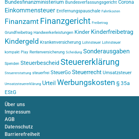
Bundesfinanzministerium
Corona
Bundesverfassungsgericht
Einkommensteuer
Entfernungspauschale
Fahrtkosten
Finanzgericht
Finanzamt
Freibetrag
Kinderfreibetrag
Kinder
Grundfreibetrag
Handwerkerleistungen
Kindergeld
Krankenversicherung
Lohnsteuer
Lohnsteuer
Sonderausgaben
Rentenversicherung
kompakt
Play
Scheidung
Steuererklärung
Steuerbescheid
Spenden
Steuerrecht
SteuerGo
Umsatzsteuer
steuerfrei
Steuererstattung
Werbungskosten
Urteil
§ 35a
Umsatzsteuererklärung
EStG
Über uns
Impressum
AGB
Datenschutz
Barrierefreiheit