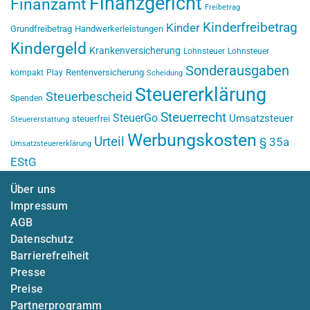
Finanzgericht
Finanzamt
Freibetrag
Kinderfreibetrag
Kinder
Grundfreibetrag
Handwerkerleistungen
Kindergeld
Krankenversicherung
Lohnsteuer
Lohnsteuer
Sonderausgaben
Rentenversicherung
kompakt
Play
Scheidung
Steuererklärung
Steuerbescheid
Spenden
Steuerrecht
SteuerGo
Umsatzsteuer
steuerfrei
Steuererstattung
Werbungskosten
Urteil
§ 35a
Umsatzsteuererklärung
EStG
Über uns
Impressum
AGB
Datenschutz
Barrierefreiheit
Presse
Preise
Partnerprogramm