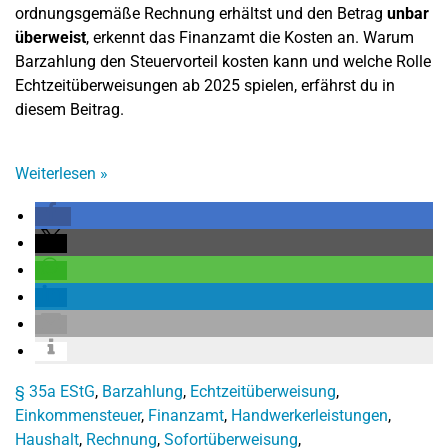
ordnungsgemäße Rechnung erhältst und den Betrag
unbar
überweist
, erkennt das Finanzamt die Kosten an. Warum
Barzahlung den Steuervorteil kosten kann und welche Rolle
Echtzeitüberweisungen ab 2025 spielen, erfährst du in
diesem Beitrag.
Weiterlesen
»
§ 35a EStG
,
Barzahlung
,
Echtzeitüberweisung
,
Einkommensteuer
,
Finanzamt
,
Handwerkerleistungen
,
Haushalt
,
Rechnung
,
Sofortüberweisung
,