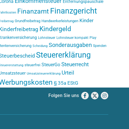
Einkommensteuer
Corona
Entfernungspauschale
Finanzgericht
Finanzamt
Fahrtkosten
Kinder
Grundfreibetrag
Handwerkerleistungen
Freibetrag
Kindergeld
Kinderfreibetrag
Krankenversicherung
Lohnsteuer
Lohnsteuer kompakt
Play
Sonderausgaben
Rentenversicherung
Spenden
Scheidung
Steuererklärung
Steuerbescheid
Steuerrecht
SteuerGo
steuerfrei
Steuererstattung
Urteil
Umsatzsteuer
Umsatzsteuererklärung
Werbungskosten
§ 35a EStG
Folgen Sie uns
Facebook
X
Instagram