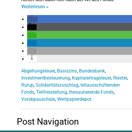
Weiterlesen
»
Abgeltungsteuer
,
Basiszins
,
Bundesbank
,
Investmentbesteuerung
,
Kapitalertragsteuer
,
Riester
,
Rürup
,
Solidaritätszuschlag
,
teilausschüttenden
Fonds
,
Teilfreistellung
,
thesaurierende Fonds
,
Vorabpauschale
,
Wertpapierdepot
Post Navigation