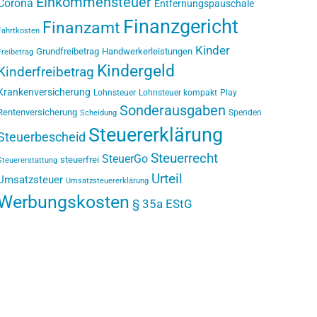
Einkommensteuer
Corona
Entfernungspauschale
Finanzgericht
Finanzamt
Fahrtkosten
Kinder
Grundfreibetrag
Handwerkerleistungen
Freibetrag
Kindergeld
Kinderfreibetrag
Krankenversicherung
Lohnsteuer
Lohnsteuer kompakt
Play
Sonderausgaben
Rentenversicherung
Spenden
Scheidung
Steuererklärung
Steuerbescheid
Steuerrecht
SteuerGo
steuerfrei
Steuererstattung
Urteil
Umsatzsteuer
Umsatzsteuererklärung
Werbungskosten
§ 35a EStG