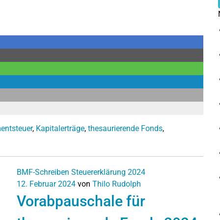
entsteuer
,
Kapitalerträge
,
thesaurierende Fonds
,
BMF-Schreiben
Steuererklärung 2024
12. Februar 2024
von
Thilo Rudolph
Vorabpauschale für