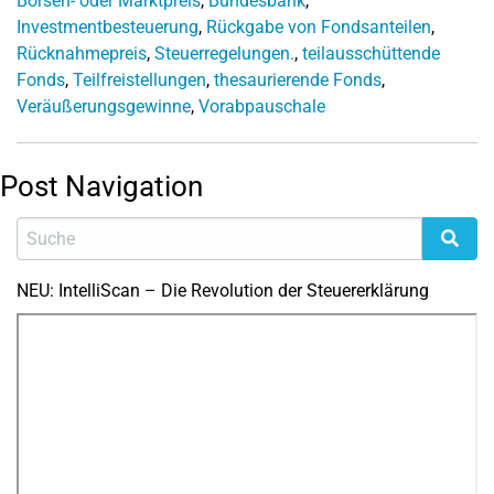
Börsen- oder Marktpreis
,
Bundesbank
,
Investmentbesteuerung
,
Rückgabe von Fondsanteilen
,
Rücknahmepreis
,
Steuerregelungen.
,
teilausschüttende
Fonds
,
Teilfreistellungen
,
thesaurierende Fonds
,
Veräußerungsgewinne
,
Vorabpauschale
Post Navigation
NEU: IntelliScan – Die Revolution der Steuererklärung