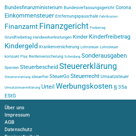
Bundesfinanzministerium
Corona
Bundesverfassungsgericht
Einkommensteuer
Entfernungspauschale
Fahrtkosten
Finanzgericht
Finanzamt
Freibetrag
Kinderfreibetrag
Kinder
Grundfreibetrag
Handwerkerleistungen
Kindergeld
Krankenversicherung
Lohnsteuer
Lohnsteuer
Sonderausgaben
Rentenversicherung
kompakt
Play
Scheidung
Steuererklärung
Steuerbescheid
Spenden
Steuerrecht
SteuerGo
Umsatzsteuer
steuerfrei
Steuererstattung
Werbungskosten
Urteil
§ 35a
Umsatzsteuererklärung
EStG
Über uns
Impressum
AGB
Datenschutz