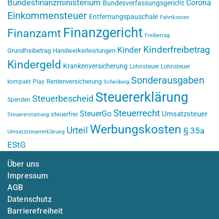
Bundesfinanzministerium
Corona
Bundesverfassungsgericht
Einkommensteuer
Entfernungspauschale
Fahrtkosten
Finanzgericht
Finanzamt
Freibetrag
Kinderfreibetrag
Kinder
Grundfreibetrag
Handwerkerleistungen
Kindergeld
Krankenversicherung
Lohnsteuer
Lohnsteuer
Sonderausgaben
Rentenversicherung
kompakt
Play
Scheidung
Steuererklärung
Steuerbescheid
Spenden
Steuerrecht
SteuerGo
Umsatzsteuer
steuerfrei
Steuererstattung
Werbungskosten
Urteil
§ 35a
Umsatzsteuererklärung
EStG
Über uns
Impressum
AGB
Datenschutz
Barrierefreiheit