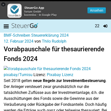
×
SteuerGo App
Ansehen
forium GmbH
kostenlos - In Google Play
22
BMF-Schreiben
Steuererklärung 2024
12. Februar 2024
von
Thilo Rudolph
Vorabpauschale für thesaurierende
Fonds 2024
pixabay/Tumisu
Lizenz:
Pixabay Lizenz
Seit 2018 gelten
neue Regeln zur Investmentbesteuerung
.
Der Anleger versteuert zwar grundsätzlich nur die
tatsächlichen Zuflüsse aus der Investmentanlage, d.h. die
Ausschüttungen des Fonds sowie die Gewinne aus der
Veräußerung oder Rückgabe der Fondsanteile. Doch häufig
werden die Erträge auch ganz oder teilweise thesauriert. Bei