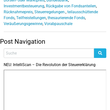
Börsen- oder Marktpreis
,
Bundesbank
,
Investmentbesteuerung
,
Rückgabe von Fondsanteilen
,
Rücknahmepreis
,
Steuerregelungen.
,
teilausschüttende
Fonds
,
Teilfreistellungen
,
thesaurierende Fonds
,
Veräußerungsgewinne
,
Vorabpauschale
Post Navigation
NEU: IntelliScan – Die Revolution der Steuererklärung