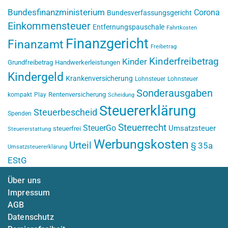
Bundesfinanzministerium
Corona
Bundesverfassungsgericht
Einkommensteuer
Entfernungspauschale
Fahrtkosten
Finanzgericht
Finanzamt
Freibetrag
Kinderfreibetrag
Kinder
Grundfreibetrag
Handwerkerleistungen
Kindergeld
Krankenversicherung
Lohnsteuer
Lohnsteuer
Sonderausgaben
Rentenversicherung
kompakt
Play
Scheidung
Steuererklärung
Steuerbescheid
Spenden
Steuerrecht
SteuerGo
Umsatzsteuer
steuerfrei
Steuererstattung
Werbungskosten
Urteil
§ 35a
Umsatzsteuererklärung
EStG
Über uns
Impressum
AGB
Datenschutz