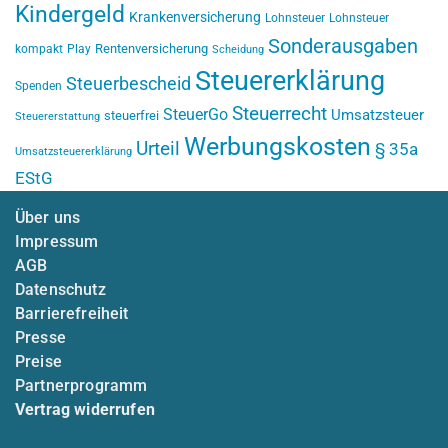
Kindergeld
Krankenversicherung
Lohnsteuer
Lohnsteuer
Sonderausgaben
Rentenversicherung
kompakt
Play
Scheidung
Steuererklärung
Steuerbescheid
Spenden
Steuerrecht
SteuerGo
Umsatzsteuer
steuerfrei
Steuererstattung
Werbungskosten
Urteil
§ 35a
Umsatzsteuererklärung
EStG
Über uns
Impressum
AGB
Datenschutz
Barrierefreiheit
Presse
Preise
Partnerprogramm
Vertrag widerrufen