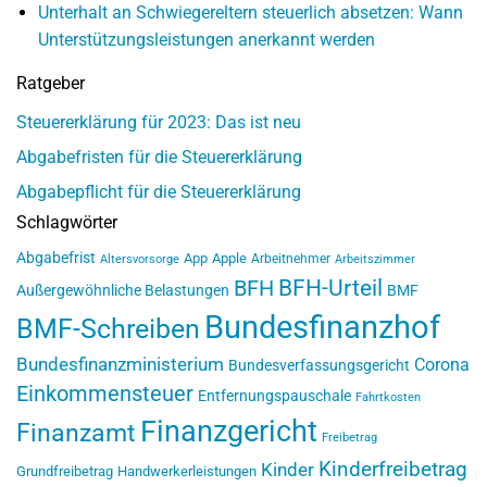
Unterhalt an Schwiegereltern steuerlich absetzen: Wann
Unterstützungsleistungen anerkannt werden
Ratgeber
Steuererklärung für 2023: Das ist neu
Abgabefristen für die Steuererklärung
Abgabepflicht für die Steuererklärung
Schlagwörter
Abgabefrist
App
Apple
Arbeitnehmer
Altersvorsorge
Arbeitszimmer
BFH-Urteil
BFH
Außergewöhnliche Belastungen
BMF
Bundesfinanzhof
BMF-Schreiben
Bundesfinanzministerium
Corona
Bundesverfassungsgericht
Einkommensteuer
Entfernungspauschale
Fahrtkosten
Finanzgericht
Finanzamt
Freibetrag
Kinderfreibetrag
Kinder
Grundfreibetrag
Handwerkerleistungen