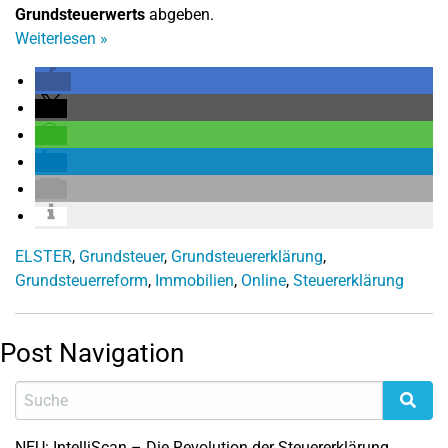
Grundsteuerwerts
abgeben.
Weiterlesen
»
ELSTER
,
Grundsteuer
,
Grundsteuererklärung
,
Grundsteuerreform
,
Immobilien
,
Online
,
Steuererklärung
Post Navigation
NEU: IntelliScan – Die Revolution der Steuererklärung