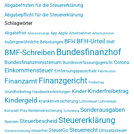
Abgabefristen für die Steuererklärung
Abgabepflicht für die Steuererklärung
Schlagwörter
Abgabefrist
App
Apple
Arbeitnehmer
Altersvorsorge
Arbeitszimmer
BFH-Urteil
BFH
Außergewöhnliche Belastungen
BMF
Bundesfinanzhof
BMF-Schreiben
Bundesfinanzministerium
Corona
Bundesverfassungsgericht
Einkommensteuer
Entfernungspauschale
Fahrtkosten
Finanzgericht
Finanzamt
Freibetrag
Kinderfreibetrag
Kinder
Grundfreibetrag
Handwerkerleistungen
Kindergeld
Krankenversicherung
Lohnsteuer
Lohnsteuer
Sonderausgaben
Rentenversicherung
kompakt
Play
Scheidung
Steuererklärung
Steuerbescheid
Spenden
Steuerrecht
SteuerGo
Umsatzsteuer
steuerfrei
Steuererstattung