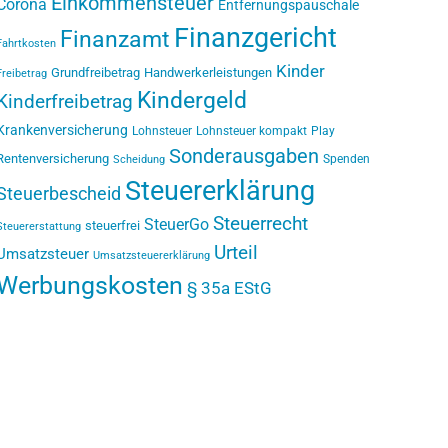
Einkommensteuer
Corona
Entfernungspauschale
Finanzgericht
Finanzamt
Fahrtkosten
Kinder
Grundfreibetrag
Handwerkerleistungen
Freibetrag
Kindergeld
Kinderfreibetrag
Krankenversicherung
Lohnsteuer
Lohnsteuer kompakt
Play
Sonderausgaben
Rentenversicherung
Spenden
Scheidung
Steuererklärung
Steuerbescheid
Steuerrecht
SteuerGo
steuerfrei
Steuererstattung
Urteil
Umsatzsteuer
Umsatzsteuererklärung
Werbungskosten
§ 35a EStG