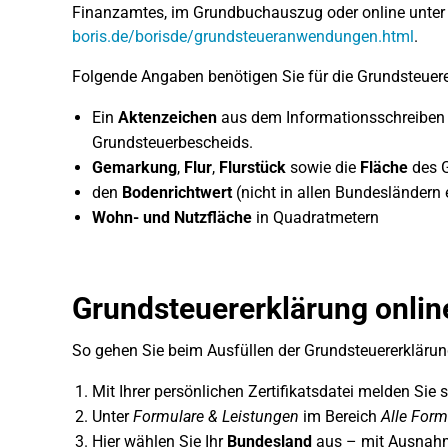
Finanzamtes, im Grundbuchauszug oder online unte
boris.de/borisde/grundsteueranwendungen.html
.
Folgende Angaben benötigen Sie für die Grundsteuere
Ein
Aktenzeichen
aus dem Informationsschreiben 
Grundsteuerbescheids.
Gemarkung
,
Flur
,
Flurstück
sowie die
Fläche
des G
den
Bodenrichtwert
(nicht in allen Bundesländern e
Wohn- und Nutzfläche
in Quadratmetern
Grundsteuererklärung onli
So gehen Sie beim Ausfüllen der Grundsteuererklärun
Mit Ihrer persönlichen Zertifikatsdatei melden Sie 
Unter
Formulare & Leistungen
im Bereich
Alle Form
Hier wählen Sie Ihr
Bundesland
aus – mit Ausnahm