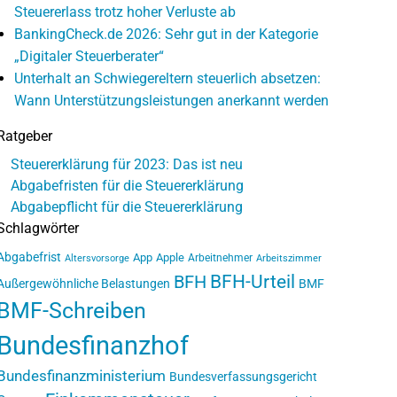
Steuererlass trotz hoher Verluste ab
BankingCheck.de 2026: Sehr gut in der Kategorie
„Digitaler Steuerberater“
Unterhalt an Schwiegereltern steuerlich absetzen:
Wann Unterstützungsleistungen anerkannt werden
Ratgeber
Steuererklärung für 2023: Das ist neu
Abgabefristen für die Steuererklärung
Abgabepflicht für die Steuererklärung
Schlagwörter
Abgabefrist
App
Apple
Arbeitnehmer
Altersvorsorge
Arbeitszimmer
BFH-Urteil
BFH
Außergewöhnliche Belastungen
BMF
BMF-Schreiben
Bundesfinanzhof
Bundesfinanzministerium
Bundesverfassungsgericht