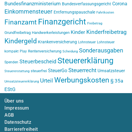
Bundesfinanzministerium
Corona
Bundesverfassungsgericht
Einkommensteuer
Entfernungspauschale
Fahrtkosten
Finanzgericht
Finanzamt
Freibetrag
Kinderfreibetrag
Kinder
Grundfreibetrag
Handwerkerleistungen
Kindergeld
Krankenversicherung
Lohnsteuer
Lohnsteuer
Sonderausgaben
Rentenversicherung
kompakt
Play
Scheidung
Steuererklärung
Steuerbescheid
Spenden
Steuerrecht
SteuerGo
Umsatzsteuer
steuerfrei
Steuererstattung
Werbungskosten
Urteil
§ 35a
Umsatzsteuererklärung
EStG
Über uns
Impressum
AGB
Datenschutz
Barrierefreiheit