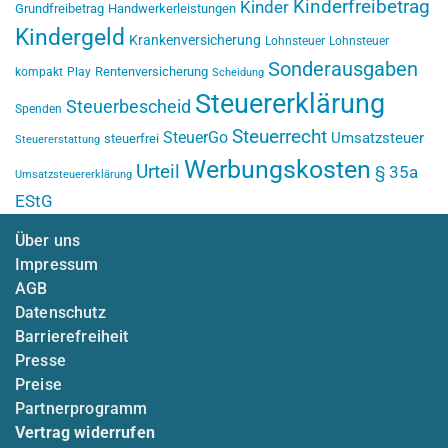
Kinderfreibetrag
Kinder
Grundfreibetrag
Handwerkerleistungen
Kindergeld
Krankenversicherung
Lohnsteuer
Lohnsteuer
Sonderausgaben
Rentenversicherung
kompakt
Play
Scheidung
Steuererklärung
Steuerbescheid
Spenden
Steuerrecht
SteuerGo
Umsatzsteuer
steuerfrei
Steuererstattung
Werbungskosten
Urteil
§ 35a
Umsatzsteuererklärung
EStG
Über uns
Impressum
AGB
Datenschutz
Barrierefreiheit
Presse
Preise
Partnerprogramm
Vertrag widerrufen