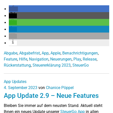
Abgabe
,
Abgabefrist
,
App
,
Apple
,
Benachrichtigungen
,
Feature
,
Hilfe
,
Navigation
,
Neuerungen
,
Play
,
Release
,
Rückerstattung
,
Steuererklärung 2023
,
SteuerGo
App Updates
4. September 2023
von
Chanice Pöppel
App Update 2.9 – Neue Features
Bleiben Sie immer auf dem neusten Stand. Aktuell steht
Ihnen ein neues Update unserer
SteuerGo App
in allen