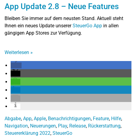
App Update 2.8 – Neue Features
Bleiben Sie immer auf dem neusten Stand. Aktuell steht
Ihnen ein neues Update unserer
SteuerGo App
in allen
gängigen App Stores zur Verfügung.
Weiterlesen
»
Abgabe
,
App
,
Apple
,
Benachrichtigungen
,
Feature
,
Hilfe
,
Navigation
,
Neuerungen
,
Play
,
Release
,
Rückerstattung
,
Steuererklärung 2022
,
SteuerGo