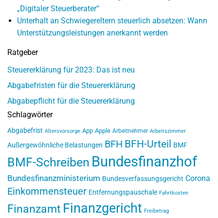
„Digitaler Steuerberater“
Unterhalt an Schwiegereltern steuerlich absetzen: Wann
Unterstützungsleistungen anerkannt werden
Ratgeber
Steuererklärung für 2023: Das ist neu
Abgabefristen für die Steuererklärung
Abgabepflicht für die Steuererklärung
Schlagwörter
Abgabefrist
App
Apple
Arbeitnehmer
Altersvorsorge
Arbeitszimmer
BFH-Urteil
BFH
Außergewöhnliche Belastungen
BMF
Bundesfinanzhof
BMF-Schreiben
Bundesfinanzministerium
Corona
Bundesverfassungsgericht
Einkommensteuer
Entfernungspauschale
Fahrtkosten
Finanzgericht
Finanzamt
Freibetrag