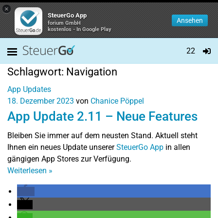
×
SteuerGo App
Ansehen
forium GmbH
kostenlos - In Google Play
22
Schlagwort:
Navigation
App Updates
18. Dezember 2023
von
Chanice Pöppel
App Update 2.11 – Neue Features
Bleiben Sie immer auf dem neusten Stand. Aktuell steht
Ihnen ein neues Update unserer
SteuerGo App
in allen
gängigen App Stores zur Verfügung.
Weiterlesen
»