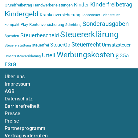
Kinderfreibetrag
Kinder
Grundfreibetrag
Handwerkerleistungen
Kindergeld
Krankenversicherung
Lohnsteuer
Lohnsteuer
Sonderausgaben
Rentenversicherung
kompakt
Play
Scheidung
Steuererklärung
Steuerbescheid
Spenden
Steuerrecht
SteuerGo
Umsatzsteuer
steuerfrei
Steuererstattung
Werbungskosten
Urteil
§ 35a
Umsatzsteuererklärung
EStG
Über uns
Impressum
AGB
Datenschutz
Barrierefreiheit
Presse
Preise
Partnerprogramm
Vertrag widerrufen