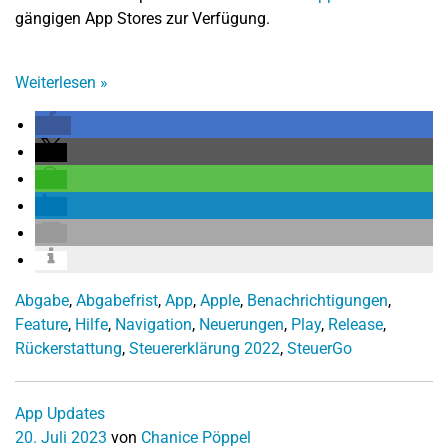
gängigen App Stores zur Verfügung.
Weiterlesen
»
Abgabe
,
Abgabefrist
,
App
,
Apple
,
Benachrichtigungen
,
Feature
,
Hilfe
,
Navigation
,
Neuerungen
,
Play
,
Release
,
Rückerstattung
,
Steuererklärung 2022
,
SteuerGo
App Updates
20. Juli 2023
von
Chanice Pöppel