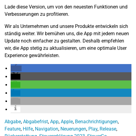
Lade diese Version, um von den neuesten Funktionen und
Verbesserungen zu profitieren.
Wir als Unternehmen und unsere Produkte entwickeln sich
ständig weiter. Wir bemühen uns, die App mit jedem neuen
Update noch einfacher zu gestalten. Deshalb empfehlen
wir, die App stetig zu aktualisieren, um eine optimale User
Experience gewährleisten.
Abgabe
,
Abgabefrist
,
App
,
Apple
,
Benachrichtigungen
,
Feature
,
Hilfe
,
Navigation
,
Neuerungen
,
Play
,
Release
,