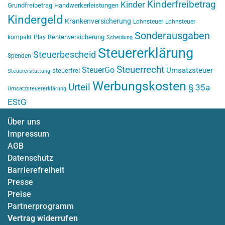
Kinderfreibetrag
Kinder
Grundfreibetrag
Handwerkerleistungen
Kindergeld
Krankenversicherung
Lohnsteuer
Lohnsteuer
Sonderausgaben
Rentenversicherung
kompakt
Play
Scheidung
Steuererklärung
Steuerbescheid
Spenden
Steuerrecht
SteuerGo
Umsatzsteuer
steuerfrei
Steuererstattung
Werbungskosten
Urteil
§ 35a
Umsatzsteuererklärung
EStG
Über uns
Impressum
AGB
Datenschutz
Barrierefreiheit
Presse
Preise
Partnerprogramm
Vertrag widerrufen