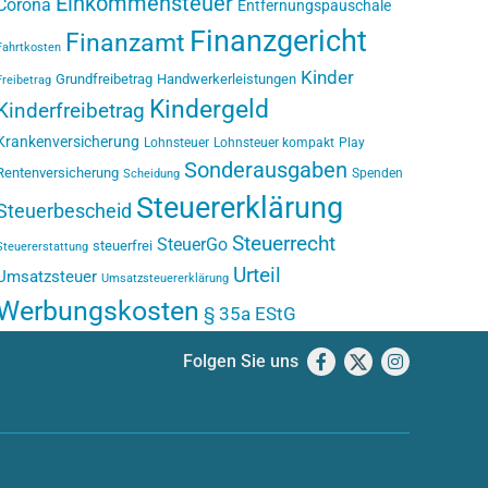
Einkommensteuer
Corona
Entfernungspauschale
Finanzgericht
Finanzamt
Fahrtkosten
Kinder
Grundfreibetrag
Handwerkerleistungen
Freibetrag
Kindergeld
Kinderfreibetrag
Krankenversicherung
Lohnsteuer
Lohnsteuer kompakt
Play
Sonderausgaben
Rentenversicherung
Spenden
Scheidung
Steuererklärung
Steuerbescheid
Steuerrecht
SteuerGo
steuerfrei
Steuererstattung
Urteil
Umsatzsteuer
Umsatzsteuererklärung
Werbungskosten
§ 35a EStG
Folgen Sie uns
Facebook
X
Instagram