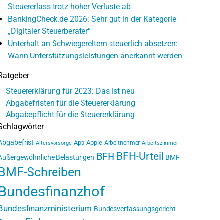
Steuererlass trotz hoher Verluste ab
BankingCheck.de 2026: Sehr gut in der Kategorie
„Digitaler Steuerberater“
Unterhalt an Schwiegereltern steuerlich absetzen:
Wann Unterstützungsleistungen anerkannt werden
Ratgeber
Steuererklärung für 2023: Das ist neu
Abgabefristen für die Steuererklärung
Abgabepflicht für die Steuererklärung
Schlagwörter
Abgabefrist
App
Apple
Arbeitnehmer
Altersvorsorge
Arbeitszimmer
BFH-Urteil
BFH
Außergewöhnliche Belastungen
BMF
BMF-Schreiben
Bundesfinanzhof
Bundesfinanzministerium
Bundesverfassungsgericht