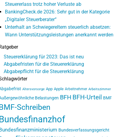
Steuererlass trotz hoher Verluste ab
BankingCheck.de 2026: Sehr gut in der Kategorie
„Digitaler Steuerberater“
Unterhalt an Schwiegereltern steuerlich absetzen:
Wann Unterstützungsleistungen anerkannt werden
Ratgeber
Steuererklärung für 2023: Das ist neu
Abgabefristen für die Steuererklärung
Abgabepflicht für die Steuererklärung
Schlagwörter
Abgabefrist
App
Apple
Arbeitnehmer
Altersvorsorge
Arbeitszimmer
BFH-Urteil
BFH
Außergewöhnliche Belastungen
BMF
BMF-Schreiben
Bundesfinanzhof
Bundesfinanzministerium
Bundesverfassungsgericht