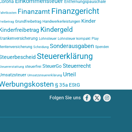
Einkommensteuer
Corona
Entfernungspauschale
Finanzgericht
Finanzamt
Fahrtkosten
Kinder
Grundfreibetrag
Handwerkerleistungen
Freibetrag
Kindergeld
Kinderfreibetrag
Krankenversicherung
Lohnsteuer
Lohnsteuer kompakt
Play
Sonderausgaben
Rentenversicherung
Spenden
Scheidung
Steuererklärung
Steuerbescheid
Steuerrecht
SteuerGo
steuerfrei
Steuererstattung
Urteil
Umsatzsteuer
Umsatzsteuererklärung
Werbungskosten
§ 35a EStG
Folgen Sie uns
Facebook
X
Instagram