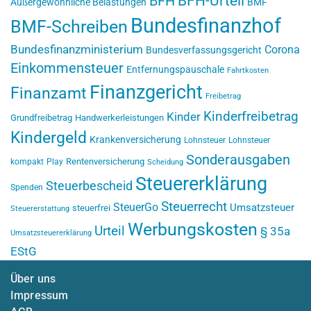
BFH-Urteil
BFH
Außergewöhnliche Belastungen
BMF
Bundesfinanzhof
BMF-Schreiben
Bundesfinanzministerium
Corona
Bundesverfassungsgericht
Einkommensteuer
Entfernungspauschale
Fahrtkosten
Finanzgericht
Finanzamt
Freibetrag
Kinderfreibetrag
Kinder
Grundfreibetrag
Handwerkerleistungen
Kindergeld
Krankenversicherung
Lohnsteuer
Lohnsteuer
Sonderausgaben
Rentenversicherung
kompakt
Play
Scheidung
Steuererklärung
Steuerbescheid
Spenden
Steuerrecht
SteuerGo
Umsatzsteuer
steuerfrei
Steuererstattung
Werbungskosten
Urteil
§ 35a
Umsatzsteuererklärung
EStG
Über uns
Impressum