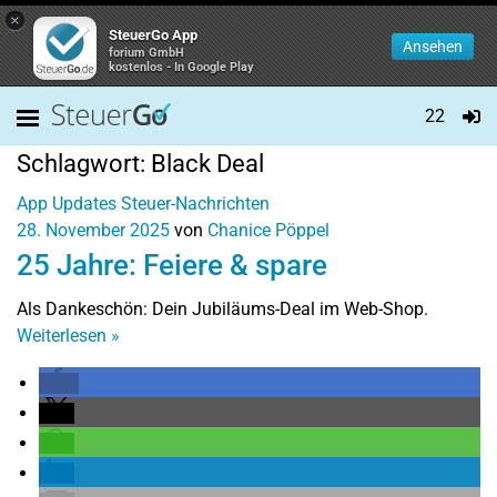
×
SteuerGo App
Ansehen
forium GmbH
kostenlos - In Google Play
22
Schlagwort:
Black Deal
App Updates
Steuer-Nachrichten
28. November 2025
von
Chanice Pöppel
25 Jahre: Feiere & spare
Als Dankeschön: Dein Jubiläums-Deal im Web-Shop.
Weiterlesen
»