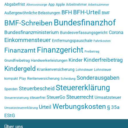
Abgabefrist
App
Apple
Arbeitnehmer
Altersvorsorge
Arbeitszimmer
BFH-Urteil
BFH
Außergewöhnliche Belastungen
BMF
Bundesfinanzhof
BMF-Schreiben
Bundesfinanzministerium
Corona
Bundesverfassungsgericht
Einkommensteuer
Entfernungspauschale
Fahrtkosten
Finanzgericht
Finanzamt
Freibetrag
Kinderfreibetrag
Kinder
Grundfreibetrag
Handwerkerleistungen
Kindergeld
Krankenversicherung
Lohnsteuer
Lohnsteuer
Sonderausgaben
Rentenversicherung
kompakt
Play
Scheidung
Steuererklärung
Steuerbescheid
Spenden
Steuerrecht
SteuerGo
Umsatzsteuer
steuerfrei
Steuererstattung
Werbungskosten
Urteil
§ 35a
Umsatzsteuererklärung
EStG
Über uns