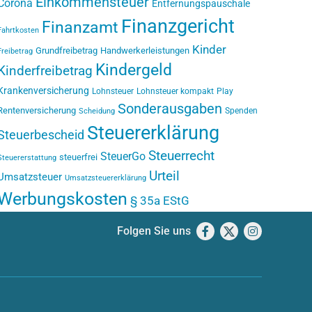
Einkommensteuer
Corona
Entfernungspauschale
Finanzgericht
Finanzamt
Fahrtkosten
Kinder
Grundfreibetrag
Handwerkerleistungen
Freibetrag
Kindergeld
Kinderfreibetrag
Krankenversicherung
Lohnsteuer
Lohnsteuer kompakt
Play
Sonderausgaben
Rentenversicherung
Spenden
Scheidung
Steuererklärung
Steuerbescheid
Steuerrecht
SteuerGo
steuerfrei
Steuererstattung
Urteil
Umsatzsteuer
Umsatzsteuererklärung
Werbungskosten
§ 35a EStG
Folgen Sie uns
Facebook
X
Instagram