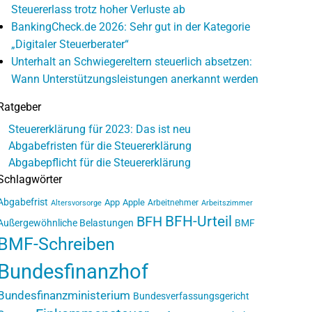
Steuererlass trotz hoher Verluste ab
BankingCheck.de 2026: Sehr gut in der Kategorie
„Digitaler Steuerberater“
Unterhalt an Schwiegereltern steuerlich absetzen:
Wann Unterstützungsleistungen anerkannt werden
Ratgeber
Steuererklärung für 2023: Das ist neu
Abgabefristen für die Steuererklärung
Abgabepflicht für die Steuererklärung
Schlagwörter
Abgabefrist
App
Apple
Arbeitnehmer
Altersvorsorge
Arbeitszimmer
BFH-Urteil
BFH
Außergewöhnliche Belastungen
BMF
BMF-Schreiben
Bundesfinanzhof
Bundesfinanzministerium
Bundesverfassungsgericht