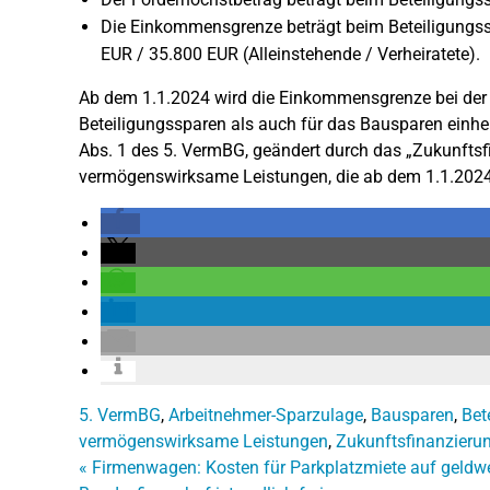
Die Einkommensgrenze beträgt beim Beteiligungs
EUR / 35.800 EUR (Alleinstehende / Verheiratete).
Ab dem 1.1.2024 wird die Einkommensgrenze bei der
Beteiligungssparen als auch für das Bausparen einh
Abs. 1 des 5. VermBG, geändert durch das „Zukunftsfi
vermögenswirksame Leistungen, die ab dem 1.1.2024
5. VermBG
,
Arbeitnehmer-Sparzulage
,
Bausparen
,
Bet
vermögenswirksame Leistungen
,
Zukunftsfinanzieru
«
Firmenwagen: Kosten für Parkplatzmiete auf geldwe