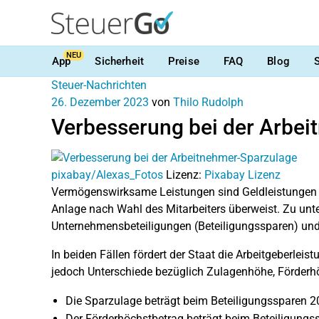
NEU
App
Sicherheit
Preise
FAQ
Blog
Steuer-Nachrichten
26. Dezember 2023
von
Thilo Rudolph
Verbesserung bei der Arbe
pixabay/Alexas_Fotos
Lizenz:
Pixabay Lizenz
Vermögenswirksame Leistungen sind Geldleistungen de
Anlage nach Wahl des Mitarbeiters überweist. Zu unte
Unternehmensbeteiligungen (Beteiligungssparen) und
In beiden Fällen fördert der Staat die Arbeitgeberleis
jedoch Unterschiede bezüglich Zulagenhöhe, Förder
Die Sparzulage beträgt beim Beteiligungssparen 2
Der Förderhöchstbetrag beträgt beim Beteiligung