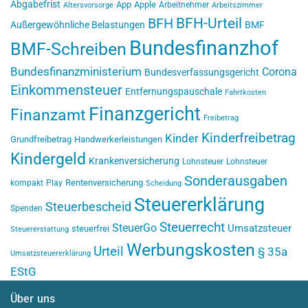
Abgabefrist
App
Apple
Arbeitnehmer
Altersvorsorge
Arbeitszimmer
BFH-Urteil
BFH
Außergewöhnliche Belastungen
BMF
Bundesfinanzhof
BMF-Schreiben
Bundesfinanzministerium
Corona
Bundesverfassungsgericht
Einkommensteuer
Entfernungspauschale
Fahrtkosten
Finanzgericht
Finanzamt
Freibetrag
Kinderfreibetrag
Kinder
Grundfreibetrag
Handwerkerleistungen
Kindergeld
Krankenversicherung
Lohnsteuer
Lohnsteuer
Sonderausgaben
Rentenversicherung
kompakt
Play
Scheidung
Steuererklärung
Steuerbescheid
Spenden
Steuerrecht
SteuerGo
Umsatzsteuer
steuerfrei
Steuererstattung
Werbungskosten
Urteil
§ 35a
Umsatzsteuererklärung
EStG
Über uns