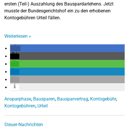
ersten (Teil-) Auszahlung des Bauspardarlehens. Jetzt
musste der Bundesgerichtshof ein zu den erhobenen
Kontogebühren Urteil fällen.
Weiterlesen
»
Ansparphase
,
Bausparen
,
Bausparvertrag
,
Kontogebühr
,
Kontogebühren
,
Urteil
Steuer-Nachrichten