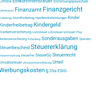
Einkommensteuer
Corona
Entfernungspauschale
Finanzgericht
Finanzamt
Fahrtkosten
Kinder
Grundfreibetrag
Handwerkerleistungen
Freibetrag
Kindergeld
Kinderfreibetrag
Krankenversicherung
Lohnsteuer
Lohnsteuer kompakt
Play
Sonderausgaben
Rentenversicherung
Spenden
Scheidung
Steuererklärung
Steuerbescheid
Steuerrecht
SteuerGo
steuerfrei
Steuererstattung
Urteil
Umsatzsteuer
Umsatzsteuererklärung
Werbungskosten
§ 35a EStG