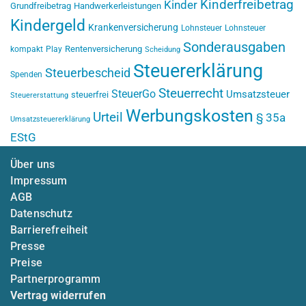
Kinderfreibetrag
Kinder
Grundfreibetrag
Handwerkerleistungen
Kindergeld
Krankenversicherung
Lohnsteuer
Lohnsteuer
Sonderausgaben
Rentenversicherung
kompakt
Play
Scheidung
Steuererklärung
Steuerbescheid
Spenden
Steuerrecht
SteuerGo
Umsatzsteuer
steuerfrei
Steuererstattung
Werbungskosten
Urteil
§ 35a
Umsatzsteuererklärung
EStG
Über uns
Impressum
AGB
Datenschutz
Barrierefreiheit
Presse
Preise
Partnerprogramm
Vertrag widerrufen