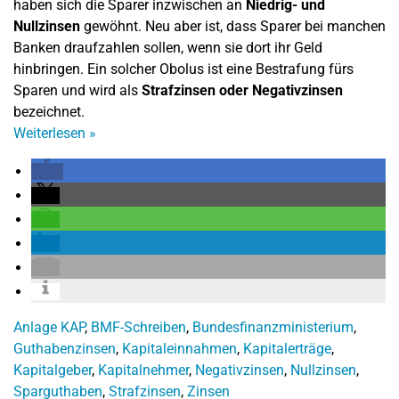
haben sich die Sparer inzwischen an
Niedrig- und
Nullzinsen
gewöhnt. Neu aber ist, dass Sparer bei manchen
Banken draufzahlen sollen, wenn sie dort ihr Geld
hinbringen. Ein solcher Obolus ist eine Bestrafung fürs
Sparen und wird als
Strafzinsen oder Negativzinsen
bezeichnet.
Weiterlesen
»
Anlage KAP
,
BMF-Schreiben
,
Bundesfinanzministerium
,
Guthabenzinsen
,
Kapitaleinnahmen
,
Kapitalerträge
,
Kapitalgeber
,
Kapitalnehmer
,
Negativzinsen
,
Nullzinsen
,
Sparguthaben
,
Strafzinsen
,
Zinsen