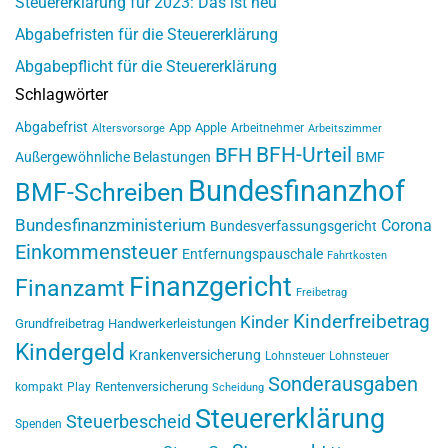
Steuererklärung für 2023: Das ist neu
Abgabefristen für die Steuererklärung
Abgabepflicht für die Steuererklärung
Schlagwörter
Abgabefrist
App
Apple
Arbeitnehmer
Altersvorsorge
Arbeitszimmer
BFH-Urteil
BFH
Außergewöhnliche Belastungen
BMF
Bundesfinanzhof
BMF-Schreiben
Bundesfinanzministerium
Corona
Bundesverfassungsgericht
Einkommensteuer
Entfernungspauschale
Fahrtkosten
Finanzgericht
Finanzamt
Freibetrag
Kinderfreibetrag
Kinder
Grundfreibetrag
Handwerkerleistungen
Kindergeld
Krankenversicherung
Lohnsteuer
Lohnsteuer
Sonderausgaben
Rentenversicherung
kompakt
Play
Scheidung
Steuererklärung
Steuerbescheid
Spenden