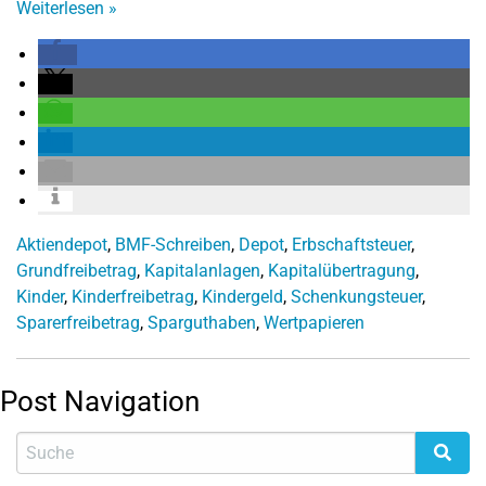
Weiterlesen
»
Aktiendepot
,
BMF-Schreiben
,
Depot
,
Erbschaftsteuer
,
Grundfreibetrag
,
Kapitalanlagen
,
Kapitalübertragung
,
Kinder
,
Kinderfreibetrag
,
Kindergeld
,
Schenkungsteuer
,
Sparerfreibetrag
,
Sparguthaben
,
Wertpapieren
Post Navigation