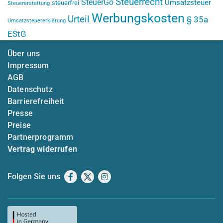
Steuerrecht
SteuerGo
Umsatzsteuer
steuerfrei
Steuererstattung
Werbungskosten
Urteil
§ 35a
Umsatzsteuererklärung
EStG
Über uns
Impressum
AGB
Datenschutz
Barrierefreiheit
Presse
Preise
Partnerprogramm
Vertrag widerrufen
Folgen Sie uns
Facebook
X
Instagram