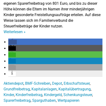
eigenen Sparerfreibetrag von 801 Euro, und bis zu dieser
Höhe können die Eltern im Namen ihrer minderjährigen
Kinder gesonderte Freistellungsaufträge erteilen. Auf diese
Weise lassen sich im Familienverbund die
Steuerfreibeträge der Kinder nutzen.
Weiterlesen
»
Aktiendepot
,
BMF-Schreiben
,
Depot
,
Erbschaftsteuer
,
Grundfreibetrag
,
Kapitalanlagen
,
Kapitalübertragung
,
Kinder
,
Kinderfreibetrag
,
Kindergeld
,
Schenkungsteuer
,
Sparerfreibetrag
,
Sparguthaben
,
Wertpapieren