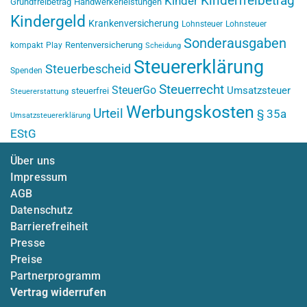
Kinderfreibetrag
Kinder
Grundfreibetrag
Handwerkerleistungen
Kindergeld
Krankenversicherung
Lohnsteuer
Lohnsteuer
Sonderausgaben
Rentenversicherung
kompakt
Play
Scheidung
Steuererklärung
Steuerbescheid
Spenden
Steuerrecht
SteuerGo
Umsatzsteuer
steuerfrei
Steuererstattung
Werbungskosten
Urteil
§ 35a
Umsatzsteuererklärung
EStG
Über uns
Impressum
AGB
Datenschutz
Barrierefreiheit
Presse
Preise
Partnerprogramm
Vertrag widerrufen