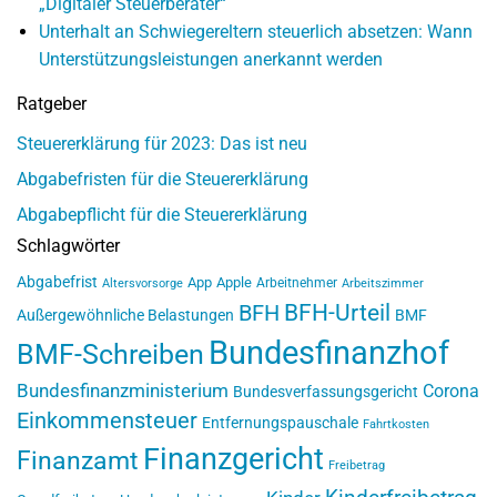
„Digitaler Steuerberater“
Unterhalt an Schwiegereltern steuerlich absetzen: Wann
Unterstützungsleistungen anerkannt werden
Ratgeber
Steuererklärung für 2023: Das ist neu
Abgabefristen für die Steuererklärung
Abgabepflicht für die Steuererklärung
Schlagwörter
Abgabefrist
App
Apple
Arbeitnehmer
Altersvorsorge
Arbeitszimmer
BFH-Urteil
BFH
Außergewöhnliche Belastungen
BMF
Bundesfinanzhof
BMF-Schreiben
Bundesfinanzministerium
Corona
Bundesverfassungsgericht
Einkommensteuer
Entfernungspauschale
Fahrtkosten
Finanzgericht
Finanzamt
Freibetrag