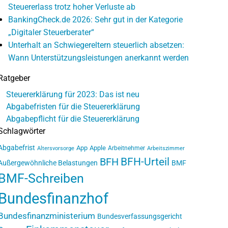
Steuererlass trotz hoher Verluste ab
BankingCheck.de 2026: Sehr gut in der Kategorie
„Digitaler Steuerberater“
Unterhalt an Schwiegereltern steuerlich absetzen:
Wann Unterstützungsleistungen anerkannt werden
Ratgeber
Steuererklärung für 2023: Das ist neu
Abgabefristen für die Steuererklärung
Abgabepflicht für die Steuererklärung
Schlagwörter
Abgabefrist
App
Apple
Arbeitnehmer
Altersvorsorge
Arbeitszimmer
BFH-Urteil
BFH
Außergewöhnliche Belastungen
BMF
BMF-Schreiben
Bundesfinanzhof
Bundesfinanzministerium
Bundesverfassungsgericht