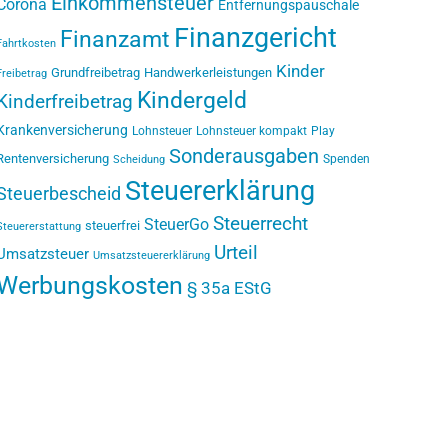
Einkommensteuer
Corona
Entfernungspauschale
Finanzgericht
Finanzamt
Fahrtkosten
Kinder
Grundfreibetrag
Handwerkerleistungen
Freibetrag
Kindergeld
Kinderfreibetrag
Krankenversicherung
Lohnsteuer
Lohnsteuer kompakt
Play
Sonderausgaben
Rentenversicherung
Spenden
Scheidung
Steuererklärung
Steuerbescheid
Steuerrecht
SteuerGo
steuerfrei
Steuererstattung
Urteil
Umsatzsteuer
Umsatzsteuererklärung
Werbungskosten
§ 35a EStG