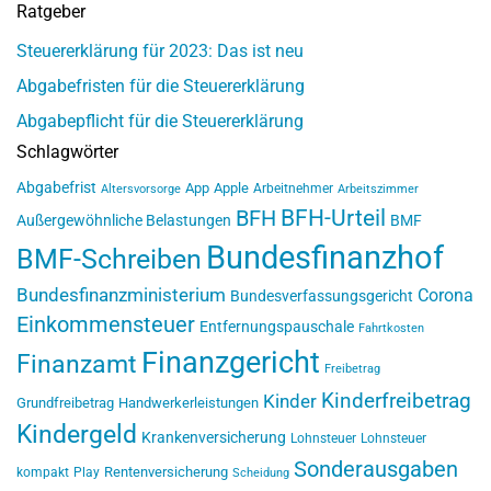
Ratgeber
Steuererklärung für 2023: Das ist neu
Abgabefristen für die Steuererklärung
Abgabepflicht für die Steuererklärung
Schlagwörter
Abgabefrist
App
Apple
Arbeitnehmer
Altersvorsorge
Arbeitszimmer
BFH-Urteil
BFH
Außergewöhnliche Belastungen
BMF
Bundesfinanzhof
BMF-Schreiben
Bundesfinanzministerium
Corona
Bundesverfassungsgericht
Einkommensteuer
Entfernungspauschale
Fahrtkosten
Finanzgericht
Finanzamt
Freibetrag
Kinderfreibetrag
Kinder
Grundfreibetrag
Handwerkerleistungen
Kindergeld
Krankenversicherung
Lohnsteuer
Lohnsteuer
Sonderausgaben
Rentenversicherung
kompakt
Play
Scheidung