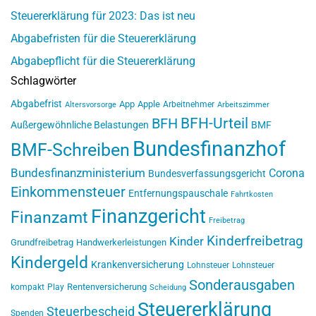
Steuererklärung für 2023: Das ist neu
Abgabefristen für die Steuererklärung
Abgabepflicht für die Steuererklärung
Schlagwörter
Abgabefrist
App
Apple
Arbeitnehmer
Altersvorsorge
Arbeitszimmer
BFH-Urteil
BFH
Außergewöhnliche Belastungen
BMF
Bundesfinanzhof
BMF-Schreiben
Bundesfinanzministerium
Corona
Bundesverfassungsgericht
Einkommensteuer
Entfernungspauschale
Fahrtkosten
Finanzgericht
Finanzamt
Freibetrag
Kinderfreibetrag
Kinder
Grundfreibetrag
Handwerkerleistungen
Kindergeld
Krankenversicherung
Lohnsteuer
Lohnsteuer
Sonderausgaben
Rentenversicherung
kompakt
Play
Scheidung
Steuererklärung
Steuerbescheid
Spenden