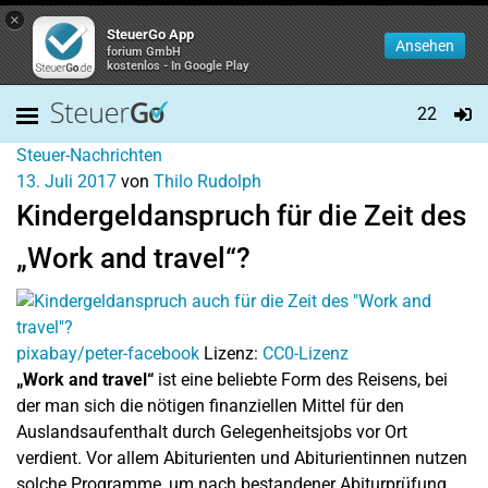
×
SteuerGo App
Ansehen
forium GmbH
kostenlos - In Google Play
22
Steuer-Nachrichten
13. Juli 2017
von
Thilo Rudolph
Kindergeldanspruch für die Zeit des
„Work and travel“?
pixabay/peter-facebook
Lizenz:
CC0-Lizenz
„Work and travel“
ist eine beliebte Form des Reisens, bei
der man sich die nötigen finanziellen Mittel für den
Auslandsaufenthalt durch Gelegenheitsjobs vor Ort
verdient. Vor allem Abiturienten und Abiturientinnen nutzen
solche Programme, um nach bestandener Abiturprüfung