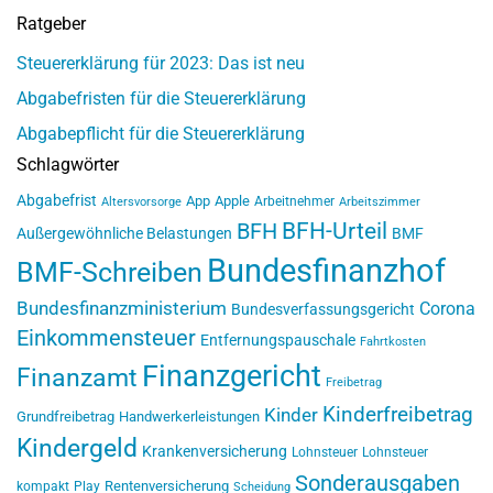
Ratgeber
Steuererklärung für 2023: Das ist neu
Abgabefristen für die Steuererklärung
Abgabepflicht für die Steuererklärung
Schlagwörter
Abgabefrist
App
Apple
Arbeitnehmer
Altersvorsorge
Arbeitszimmer
BFH-Urteil
BFH
Außergewöhnliche Belastungen
BMF
Bundesfinanzhof
BMF-Schreiben
Bundesfinanzministerium
Corona
Bundesverfassungsgericht
Einkommensteuer
Entfernungspauschale
Fahrtkosten
Finanzgericht
Finanzamt
Freibetrag
Kinderfreibetrag
Kinder
Grundfreibetrag
Handwerkerleistungen
Kindergeld
Krankenversicherung
Lohnsteuer
Lohnsteuer
Sonderausgaben
Rentenversicherung
kompakt
Play
Scheidung