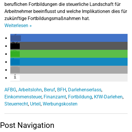
beruflichen Fortbildungen die steuerliche Landschaft für
Arbeitnehmer beeinflusst und welche Implikationen dies für
zukünftige Fortbildungsmaßnahmen hat.
Weiterlesen
»
AFBG
,
Arbeitslohn
,
Beruf
,
BFH
,
Darlehenserlass
,
Einkommensteuer
,
Finanzamt
,
Fortbildung
,
KfW-Darlehen
,
Steuerrecht
,
Urteil
,
Werbungskosten
Post Navigation