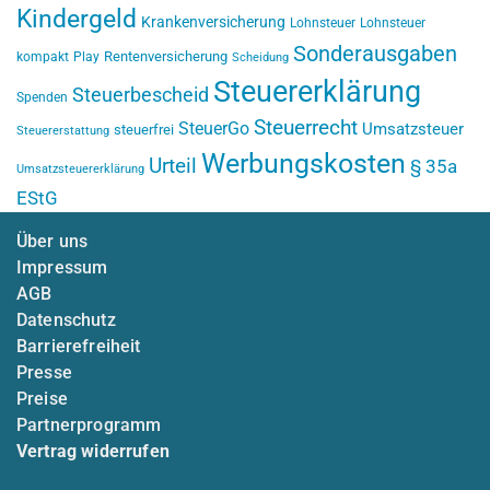
Kindergeld
Krankenversicherung
Lohnsteuer
Lohnsteuer
Sonderausgaben
Rentenversicherung
kompakt
Play
Scheidung
Steuererklärung
Steuerbescheid
Spenden
Steuerrecht
SteuerGo
Umsatzsteuer
steuerfrei
Steuererstattung
Werbungskosten
Urteil
§ 35a
Umsatzsteuererklärung
EStG
Über uns
Impressum
AGB
Datenschutz
Barrierefreiheit
Presse
Preise
Partnerprogramm
Vertrag widerrufen