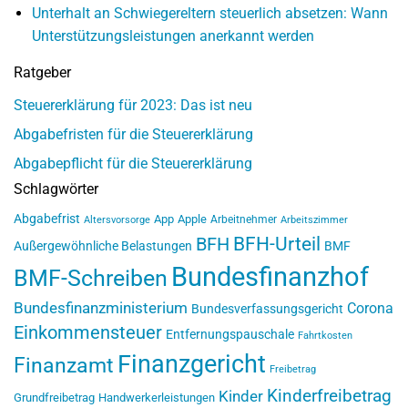
Unterhalt an Schwiegereltern steuerlich absetzen: Wann
Unterstützungsleistungen anerkannt werden
Ratgeber
Steuererklärung für 2023: Das ist neu
Abgabefristen für die Steuererklärung
Abgabepflicht für die Steuererklärung
Schlagwörter
Abgabefrist
App
Apple
Arbeitnehmer
Altersvorsorge
Arbeitszimmer
BFH-Urteil
BFH
Außergewöhnliche Belastungen
BMF
Bundesfinanzhof
BMF-Schreiben
Bundesfinanzministerium
Corona
Bundesverfassungsgericht
Einkommensteuer
Entfernungspauschale
Fahrtkosten
Finanzgericht
Finanzamt
Freibetrag
Kinderfreibetrag
Kinder
Grundfreibetrag
Handwerkerleistungen