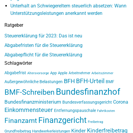
Unterhalt an Schwiegereltern steuerlich absetzen: Wann
Unterstützungsleistungen anerkannt werden
Ratgeber
Steuererklärung für 2023: Das ist neu
Abgabefristen für die Steuererklärung
Abgabepflicht für die Steuererklärung
Schlagwörter
Abgabefrist
App
Apple
Arbeitnehmer
Altersvorsorge
Arbeitszimmer
BFH-Urteil
BFH
Außergewöhnliche Belastungen
BMF
Bundesfinanzhof
BMF-Schreiben
Bundesfinanzministerium
Corona
Bundesverfassungsgericht
Einkommensteuer
Entfernungspauschale
Fahrtkosten
Finanzgericht
Finanzamt
Freibetrag
Kinderfreibetrag
Kinder
Grundfreibetrag
Handwerkerleistungen