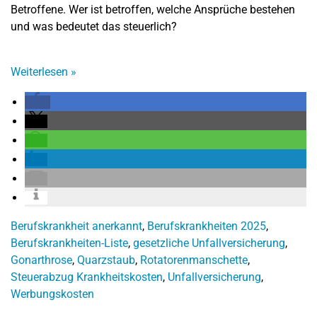
Betroffene. Wer ist betroffen, welche Ansprüche bestehen
und was bedeutet das steuerlich?
Weiterlesen
»
Berufskrankheit anerkannt
,
Berufskrankheiten 2025
,
Berufskrankheiten-Liste
,
gesetzliche Unfallversicherung
,
Gonarthrose
,
Quarzstaub
,
Rotatorenmanschette
,
Steuerabzug Krankheitskosten
,
Unfallversicherung
,
Werbungskosten