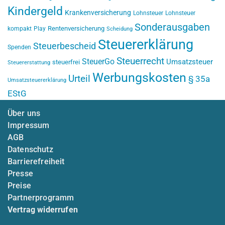
Kindergeld
Krankenversicherung
Lohnsteuer
Lohnsteuer
Sonderausgaben
Rentenversicherung
kompakt
Play
Scheidung
Steuererklärung
Steuerbescheid
Spenden
Steuerrecht
SteuerGo
Umsatzsteuer
steuerfrei
Steuererstattung
Werbungskosten
Urteil
§ 35a
Umsatzsteuererklärung
EStG
Über uns
Impressum
AGB
Datenschutz
Barrierefreiheit
Presse
Preise
Partnerprogramm
Vertrag widerrufen