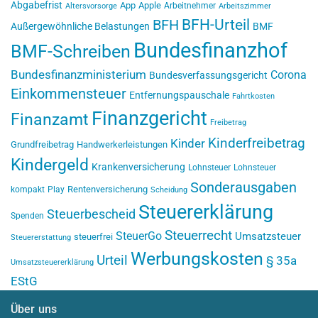
Abgabefrist
App
Apple
Arbeitnehmer
Altersvorsorge
Arbeitszimmer
BFH-Urteil
BFH
Außergewöhnliche Belastungen
BMF
Bundesfinanzhof
BMF-Schreiben
Bundesfinanzministerium
Corona
Bundesverfassungsgericht
Einkommensteuer
Entfernungspauschale
Fahrtkosten
Finanzgericht
Finanzamt
Freibetrag
Kinderfreibetrag
Kinder
Grundfreibetrag
Handwerkerleistungen
Kindergeld
Krankenversicherung
Lohnsteuer
Lohnsteuer
Sonderausgaben
Rentenversicherung
kompakt
Play
Scheidung
Steuererklärung
Steuerbescheid
Spenden
Steuerrecht
SteuerGo
Umsatzsteuer
steuerfrei
Steuererstattung
Werbungskosten
Urteil
§ 35a
Umsatzsteuererklärung
EStG
Über uns