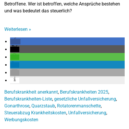
Betroffene. Wer ist betroffen, welche Ansprüche bestehen
und was bedeutet das steuerlich?
Weiterlesen
»
Berufskrankheit anerkannt
,
Berufskrankheiten 2025
,
Berufskrankheiten-Liste
,
gesetzliche Unfallversicherung
,
Gonarthrose
,
Quarzstaub
,
Rotatorenmanschette
,
Steuerabzug Krankheitskosten
,
Unfallversicherung
,
Werbungskosten